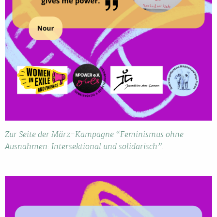
Zur Seite der März-Kampagne “Feminismus ohne
Ausnahmen: Intersektional und solidarisch”.