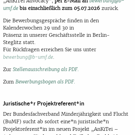
„AnKiTei Advocacy“,
per E-Mail an
bewerbung@b-
bis einschließlich zum 05.07.2026
zurück.
umf.de
Di
e Bewerbungsgespräche finden
in den
Kalenderwochen 29 und 30
in
Präsenz in unserer Ges
chäftsstelle in Berlin-
Steglitz statt
.
Für Rückfragen erreichen Sie uns unter
.
bewerbung@b-umf.de
Zur
Stellenausschreibung als PDF.
Zum
Bewerbungsbogen als PDF.
Juristische*r Projektreferent*in
Der Bundesfachverband Minderjährigkeit und Flucht
(BuMF) sucht ab sofort eine*n juristische*n
Projektreferent*in im neuen Projekt „AnKiTei –