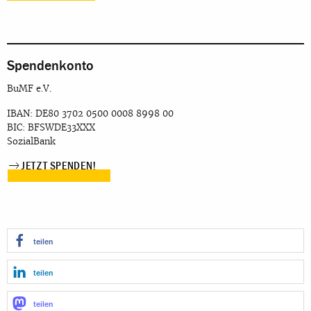
Spendenkonto
BuMF e.V.
IBAN: DE80 3702 0500 0008 8998 00
BIC: BFSWDE33XXX
SozialBank
JETZT SPENDEN!
teilen
teilen
teilen