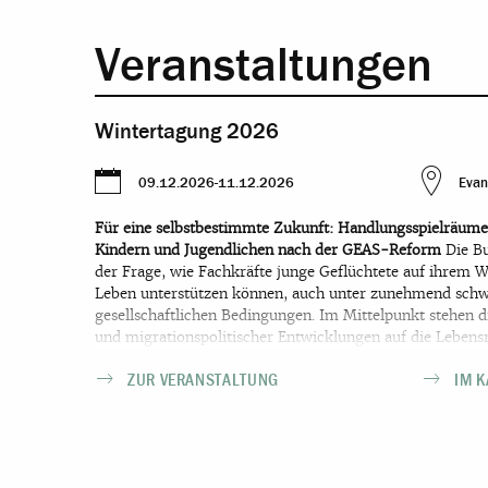
Veranstaltungen
Wintertagung 2026
09.12.2026-11.12.2026
Evan
Für eine selbstbestimmte Zukunft: Handlungsspielräume 
Kindern und Jugendlichen nach der GEAS-Reform
Die B
der Frage, wie Fachkräfte junge Geflüchtete auf ihrem W
Leben unterstützen können, auch unter zunehmend schwi
gesellschaftlichen Bedingungen. Im Mittelpunkt stehen d
und migrationspolitischer Entwicklungen auf die Lebensr
und Jugendlicher sowie die Handlungsspielräume, die Fac
ZUR VERANSTALTUNG
IM 
und Bildung haben, um Teilhabe, Rechte und Zukunftsper
Fachvorträge und Workshops greifen Themen wie rassism
Empowerment, Inklusion, den Übergang von Schule in Au
Asylverfahren sowie die Folgen des GEAS für die Praxis a
Tagung vielfältige Möglichkeiten zum Austausch, zur 