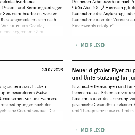
Bundesfachverbands
Die neuen Arbeitsverbote nach §
. Presse- und Beratungsanfragen
§60a Abs. 6 S. 3! Hiernach gilt d
r Zeit nicht bearbeitet werden
Rücknahme des Asylantrags oder 
e Beratungsmails müssen nach
Rücknahme oder der Verzicht auf 
 Wir bitten um Geduld,
Kindeswohls erfolgte“.
n eine angenehme Zeit.
MEHR LESEN
Neuer digitaler Flyer zu
30.07.2026
und Unterstützung für ju
ng sichern statt Lücken
Psychische Belastungen sind für 
äufig in besonderem Maße
Lebensrealität. Erlebnisse vor u
d Unsicherheit vor und während
Rassismus oder die Trennung vo
hrensbedingungen nach der
psychische Gesundheit belasten. 
sychische Gesundheit aus. Die
und Therapieangebote zu finden.
MEHR LESEN