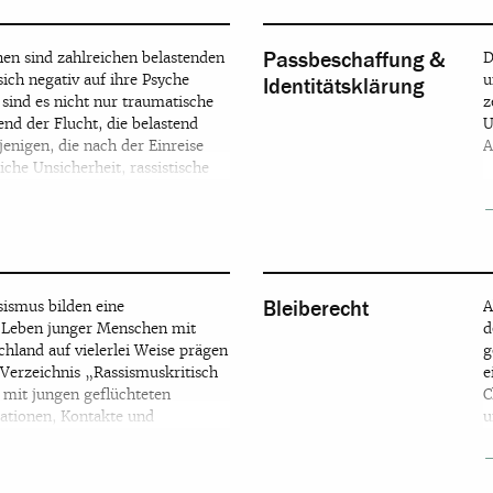
ndlichen erweitern?
.
Passbeschaffung &
en sind zahlreichen belastenden
D
sich negativ auf ihre Psyche
u
Identitätsklärung
sind es nicht nur traumatische
z
nd der Flucht, die belastend
U
enigen, die nach der Einreise
A
gen rund um junge
iche Unsicherheit, rassistische
ng von der Familie – um nur
en große Probleme in der
ungen Menschen dar. Eine
dhilferechtliche Betreuung und
n im engen Austausch mit
ut*innen, den örtlichen
Bleiberecht
ismus bilden eine
A
Selbstorganisationen und
s Leben junger Menschen mit
d
chtiger Schutzfaktor für die
ler
chland auf vielerlei Weise prägen
g
 und Belastungsfaktoren
 Verzeichnis „Rassismuskritisch
e
emenseite beleuchtet die
mit jungen geflüchteten
C
er psychosozialen Versorgung
ationen, Kontakte und
u
t Lösungsansätze aus und liefert
tz und die Unterstützung von
H
 die psychosoziale Versorgung
ang mit Diskriminierung und
P
mit Straffälligkeit
chen zu verbessern.
I