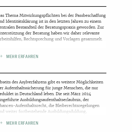
as Thema Mitwirkungspflichten bei der Passbeschaffung
nd Identitätsklärung ist in den letzten Jahren zu einem
entralen Bestandteil der Beratungspraxis geworden. Zur
nterstützung der Beratung haben wir daher relevante
rbeitshilfen, Rechtsprechung und Vorlagen gesammelt.
MEHR ERFAHREN
bseits des Asylverfahrens gibt es weitere Möglichkeiten
er Aufenthaltssicherung für junge Menschen, die nur
eduldet in Deutschland leben. Die seit März 2024
ingeführte Ausbildungsaufenthaltserlaubnis, der
hancen-Aufenthaltsrecht, die Bleiberechtsregelungen
nd weiter fortbestehende Ausbildungsduldung,
ärtefallkommissionen und Petitionen bieten
MEHR ERFAHREN
erspektiven. Auf dieser Seite finden sich mehrsprachige
nformationen für Jugendliche und Fachkräfte zu diesen