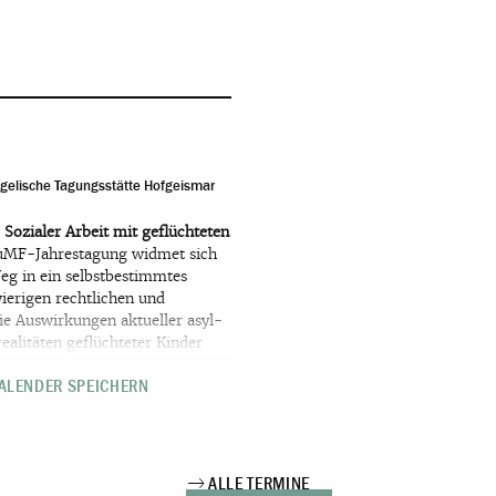
gelische Tagungsstätte Hofgeismar
Sozialer Arbeit mit geflüchteten
uMF-Jahrestagung widmet sich
eg in ein selbstbestimmtes
erigen rechtlichen und
ie Auswirkungen aktueller asyl-
ealitäten geflüchteter Kinder
hkräfte in Jugendhilfe, Beratung
KALENDER SPEICHERN
spektiven zu stärken.
uskritische Soziale Arbeit,
sbildung, die Begleitung im
uf. Darüber hinaus bietet die
Vernetzung und zur gemeinsamen
ALLE TERMINE