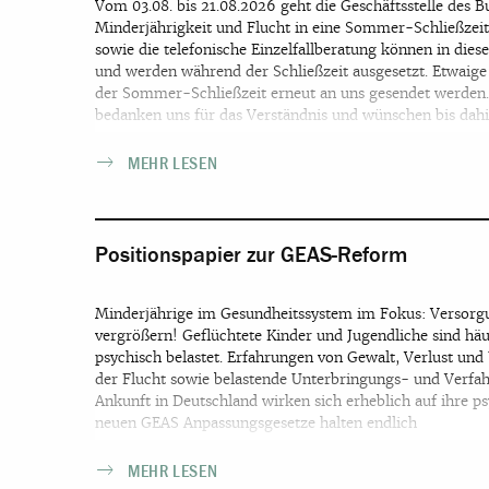
Vom 03.08. bis 21.08.2026 geht die Geschäftsstelle des 
Minderjährigkeit und Flucht in eine Sommer-Schließzeit
sowie die telefonische Einzelfallberatung können in diese
und werden während der Schließzeit ausgesetzt. Etwaig
der Sommer-Schließzeit erneut an uns gesendet werden.
bedanken uns für das Verständnis und wünschen bis dahi
MEHR LESEN
Positionspapier zur GEAS-Reform
Minderjährige im Gesundheitssystem im Fokus: Versorgu
vergrößern! Geflüchtete Kinder und Jugendliche sind h
psychisch belastet. Erfahrungen von Gewalt, Verlust un
der Flucht sowie belastende Unterbringungs- und Verfa
Ankunft in Deutschland wirken sich erheblich auf ihre p
neuen GEAS Anpassungsgesetze halten endlich
MEHR LESEN