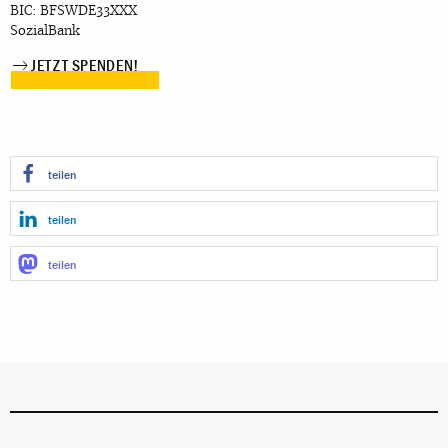
BIC: BFSWDE33XXX
SozialBank
JETZT SPENDEN!
teilen
teilen
teilen