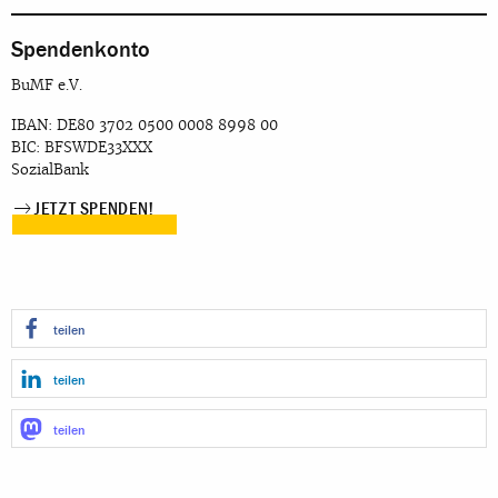
Spendenkonto
BuMF e.V.
IBAN: DE80 3702 0500 0008 8998 00
BIC: BFSWDE33XXX
SozialBank
JETZT SPENDEN!
teilen
teilen
teilen