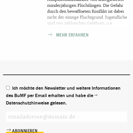
minderjährigen Flüchtlingen. Die Gefahr
durch den bewaffneten Konflikt ist dabei
nicht der einzige Fluchtgrund. Jugendliche
sind von zahlreichen Gefahren, u.a.
Ausbeutung, Missbrauch und
MEHR ERFAHREN
Zwangsrekrutierung bedroht. Trotzdem
werden immer wieder Asylanträge
abgelehnt. Über das Klageverfahren, die
Bleiberechtsregelung oder die
Ausbildungsduldung können jedoch auch
bei einer Ablehnung Perspektiven bestehen.
Ich möchte den Newsletter und weitere Informationen
des BuMF per Email erhalten und habe die
Datenschutzhinweise
gelesen.