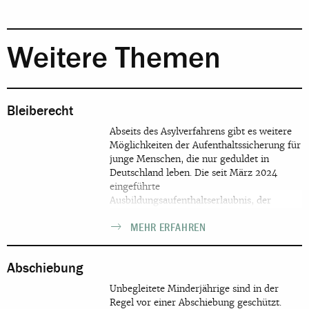
Weitere Themen
Bleiberecht
Abseits des Asylverfahrens gibt es weitere
Möglichkeiten der Aufenthaltssicherung für
junge Menschen, die nur geduldet in
Deutschland leben. Die seit März 2024
eingeführte
Ausbildungsaufenthaltserlaubnis, der
Chancen-Aufenthaltsrecht, die
MEHR ERFAHREN
Bleiberechtsregelungen und weiter
fortbestehende Ausbildungsduldung,
Härtefallkommissionen und Petitionen
Abschiebung
bieten Perspektiven. Auf dieser Seite finden
sich mehrsprachige Informationen für
Unbegleitete Minderjährige sind in der
Jugendliche und Fachkräfte zu diesen
Regel vor einer Abschiebung geschützt.