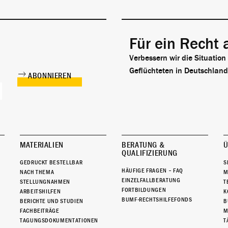
Für ein Recht 
Verbessern wir die Situation
Geflüchteten in Deutschland
MATERIALIEN
BERATUNG &
Ü
QUALIFIZIERUNG
GEDRUCKT BESTELLBAR
S
HÄUFIGE FRAGEN – FAQ
NACH THEMA
M
EINZELFALLBERATUNG
STELLUNGNAHMEN
T
FORTBILDUNGEN
ARBEITSHILFEN
K
BUMF-RECHTSHILFEFONDS
BERICHTE UND STUDIEN
B
FACHBEITRÄGE
M
TAGUNGSDOKUMENTATIONEN
T