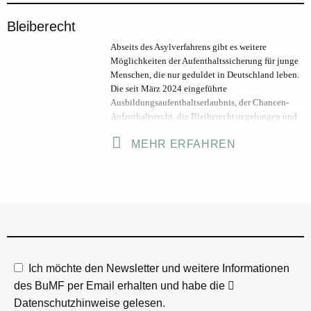
ihn/sie rechtlich. Gleichzeitig findet der Alltag der
Bleiberecht
jungen Menschen vor allem in den
Jugendhilfeeinrichtungen statt – dort, wo
Abseits des Asylverfahrens gibt es weitere
Betreuungspersonen präsent sind, Krisen
Möglichkeiten der Aufenthaltssicherung für junge
auffangen, Entwicklungsprozesse begleiten und
Menschen, die nur geduldet in Deutschland leben.
oftmals als erste Ansprechpersonen wirken. Gute
Die seit März 2024 eingeführte
Vormundschaft entsteht deshalb im
Ausbildungsaufenthaltserlaubnis, der Chancen-
Zusammenspiel: wenn Vormund*in und
Aufenthaltsrecht, die Bleiberechtsregelungen und
Betreuende sich abstimmen, Rollen klären,
weiter fortbestehende Ausbildungsduldung,
Informationen teilen und Entscheidungen
MEHR ERFAHREN
Härtefallkommissionen und Petitionen bieten
gemeinsam vorbereiten.
Perspektiven. Auf dieser Seite finden sich
mehrsprachige Informationen für Jugendliche und
Fachkräfte zu diesen rechtlichen Möglichkeiten.
Trotz zuletzt positiver Änderungen sind die
Regelungen nicht ausreichend: Zusammen mit der
Initiative Jugendliche ohne Grenzen, den
Landesflüchtlingsräten und weiteren
Organisationen setzt sich der BumF daher für eine
Ich möchte den Newsletter und weitere Informationen
Verbesserung der Gesetzeslage ein, damit junge
Menschen ohne Angst in Deutschland leben
des BuMF per Email erhalten und habe die
können.
Datenschutzhinweise
gelesen.