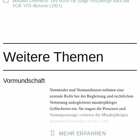
Melanie Overbeck: Die Hilfe für junge Volljährige nach der
SGB VIII-Reform (2021)
Weitere Themen
Vormundschaft
Vormünder und Vormundinnen nehmen eine
zentrale Rolle bei der Begleitung und rechtlichen
Vertretung unbegleiteter minderjähriger
Geflüchteter ein. Sie tragen die Personen und
Vermögenssorge, vertreten die Minderjährigen
gegenüber Behörden, im Asyl- und
aufenthaltsrechtlichen Verfahren, sorgen für die
MEHR ERFAHREN
gesundheitliche Versorgung und sind
verantwortlich für Bildungswege und vertreten