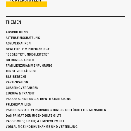
UNTERSTÜTZEN
THEMEN
ABSCHIEBUNG
ALTERSEINSCHÄTZUNG
ASYLVERFAHREN
BEGLEITETE MINDERJÄHRIGE
“BEGLEITET UNBEGLEITETE”
BILDUNG & ARBEIT
FAMILIENZUSAMMENFÜHRUNG
JUNGE VOLLJÄHRIGE
BLEIBERECHT
PARTIZIPATION
CLEARINGVERFAHREN
EUROPA & TRANSIT
PASSBESCHAFFUNG & IDENTITÄTSKLÄRUNG
PFLEGEFAMILIEN
PSYCHOSOZIALE VERSORGUNG JUNGER GEFLÜCHTETER MENSCHEN
DAS PRIMAT DER JUGENDHILFE GILT!
RASSISMUS(-KRITIK) & EMPOWERMENT
VORLÄUFIGE INOBHUTNAHME UND VERTEILUNG