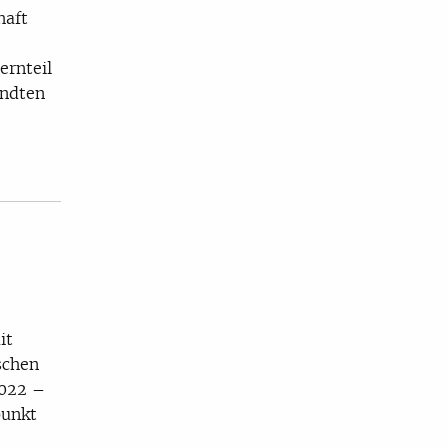
haft
ernteil
andten
it
schen
2022 –
punkt