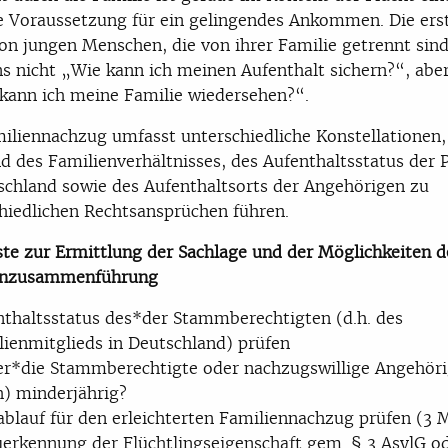
e Voraussetzung für ein gelingendes Ankommen. Die ers
on jungen Menschen, die von ihrer Familie getrennt sind,
s nicht „Wie kann ich meinen Aufenthalt sichern?“, abe
ann ich meine Familie wiedersehen?“.
iliennachzug umfasst unterschiedliche Konstellationen,
d des Familienverhältnisses, des Aufenthaltsstatus der 
schland sowie des Aufenthaltsorts der Angehörigen zu
hiedlichen Rechtsansprüchen führen.
ste zur Ermittlung der Sachlage und der Möglichkeiten d
enzusammenführung
nthaltsstatus des*der Stammberechtigten (d.h. des
lienmitglieds in Deutschland) prüfen
der*die Stammberechtigte oder nachzugswillige Angehör
h) minderjährig?
ablauf für den erleichterten Familiennachzug prüfen (3
uerkennung der Flüchtlingseigenschaft gem. § 3 AsylG od