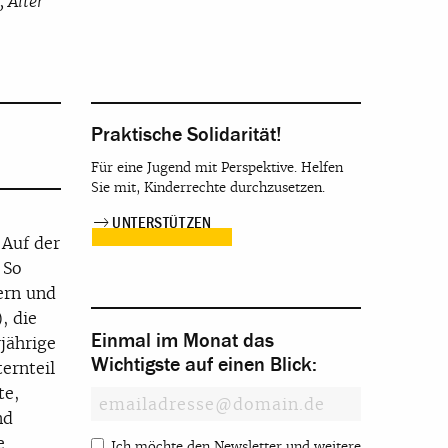
 Alter
Praktische Solidarität!
Für eine Jugend mit Perspektive. Helfen
Sie mit, Kinderrechte durchzusetzen.
UNTERSTÜTZEN
 Auf der
 So
ern und
, die
Einmal im Monat das
jährige
Wichtigste auf einen Blick:
ernteil
te,
nd
e
Ich möchte den Newsletter und weitere