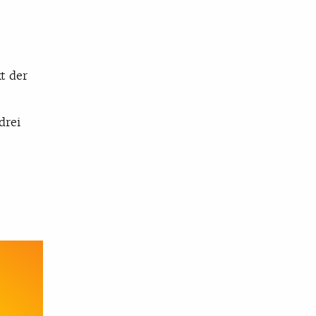
.
t der
drei