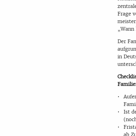
zentral
Frage v
meisten
„Wann k
Der Fam
aufgrun
in Deut
untersc
Checkli
Famili
Aufe
Fami
Ist 
(noc
Frist
ab Z