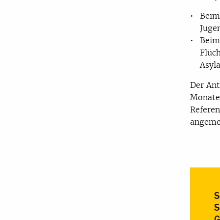
Beim
Juge
Beim
Flüch
Asyla
Der Ant
Monaten
Referen
angemes
S
S
G