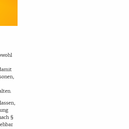
Sowohl
damit
sonen,
lten.
lassen,
sung
nach §
sehbar