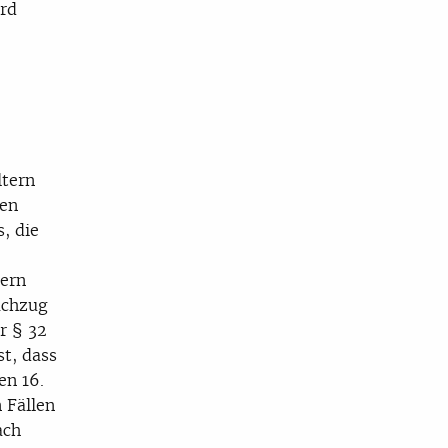
ird
ltern
den
, die
tern
achzug
r § 32
st, dass
en 16.
 Fällen
ach