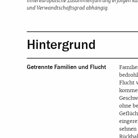
innereuropäische Zusammenführung erfolgen kann,
und Verwandtschaftsgrad abhängig.
Hintergrund
Getrennte Familien und Flucht
Familie
bedrohl
Flucht 
kommen 
Geschwi
ohne be
Geflüch
eingere
sehnen 
Rückhal