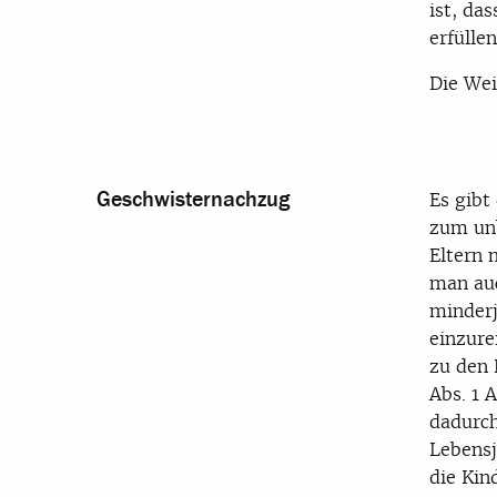
ist, da
erfülle
Die Wei
Geschwisternachzug
Es gibt
zum unb
Eltern 
man auc
minderj
einzure
zu den 
Abs. 1 
dadurch
Lebensj
die Kin