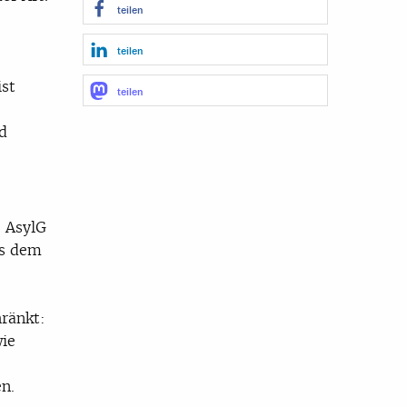
teilen
teilen
ist
teilen
d
3 AsylG
us dem
ränkt:
wie
n.