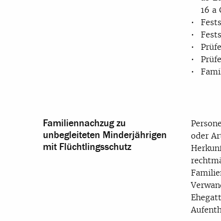
16 a
Fests
Fests
Prüfe
Prüfe
Fami
Familiennachzug zu
Persone
unbegleiteten Minderjährigen
oder Ar
mit Flüchtlingsschutz
Herkunf
rechtmä
Familie
Verwand
Ehegatt
Aufenth