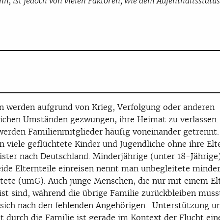
 ist jedoch von vielen Faktoren, wie dem Aufenthaltsstatus,
n werden aufgrund von Krieg, Verfolgung oder anderen
ichen Umständen gezwungen, ihre Heimat zu verlassen.
werden Familienmitglieder häufig voneinander getrennt.
viele geflüchtete Kinder und Jugendliche ohne ihre Elt
ster nach Deutschland. Minderjährige (unter 18-Jährige)
ide Elternteile einreisen nennt man unbegleitete minder
tete (umG). Auch junge Menschen, die nur mit einem Elt
ist sind, während die übrige Familie zurückbleiben muss
sich nach den fehlenden Angehörigen. Unterstützung u
t durch die Familie ist gerade im Kontext der Flucht ein