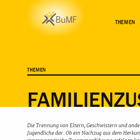
HINTERGRUND
MELDUNGEN
MATERIAL
WEI
THEMEN
THEMEN
FAMILIENZ
Die Trennung von Eltern, Geschwistern und ander
Jugendliche dar. Ob ein Nachzug aus dem Herkunf