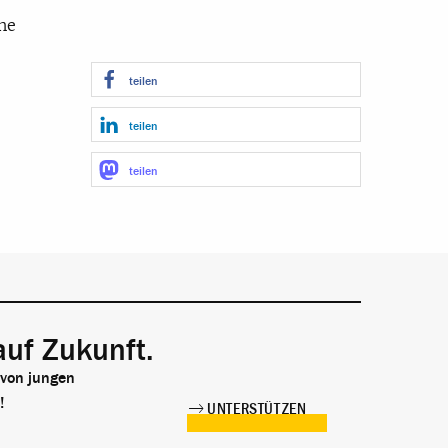
he
teilen
teilen
teilen
auf Zukunft.
 von jungen
!
UNTERSTÜTZEN