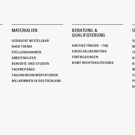
MATERIALIEN
BERATUNG &
Ü
QUALIFIZIERUNG
GEDRUCKT BESTELLBAR
S
HÄUFIGE FRAGEN – FAQ
NACH THEMA
M
EINZELFALLBERATUNG
STELLUNGNAHMEN
T
FORTBILDUNGEN
ARBEITSHILFEN
K
BUMF-RECHTSHILFEFONDS
BERICHTE UND STUDIEN
B
FACHBEITRÄGE
M
TAGUNGSDOKUMENTATIONEN
T
WILLKOMMEN IN DEUTSCHLAND
P
K