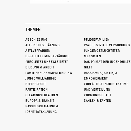
THEMEN
ABSCHIEBUNG
PFLEGEFAMILIEN
ALTERSEINSCHÄTZUNG
PSYCHOSOZIALE VERSORGUNG
ASYLVERFAHREN
JUNGER GEFLÜCHTETER
BEGLEITETE MINDERJÄHRIGE
MENSCHEN
“BEGLEITET UNBEGLEITETE”
DAS PRIMAT DER JUGENDHILFE
BILDUNG & ARBEIT
GILT!
FAMILIENZUSAMMENFÜHRUNG
RASSISMUS(-KRITIK) &
JUNGE VOLLJÄHRIGE
EMPOWERMENT
BLEIBERECHT
VORLÄUFIGE INOBHUTNAHME
PARTIZIPATION
UND VERTEILUNG
CLEARINGVERFAHREN
VORMUNDSCHAFT
EUROPA & TRANSIT
ZAHLEN & FAKTEN
PASSBESCHAFFUNG &
IDENTITÄTSKLÄRUNG