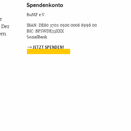
Spendenkonto
BuMF e.V.
e
IBAN: DE80 3702 0500 0008 8998 00
. Der
BIC: BFSWDE33XXX
en.
SozialBank
JETZT SPENDEN!