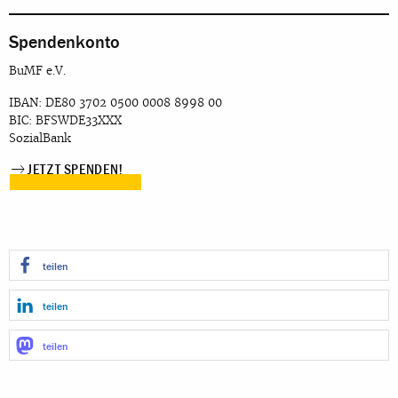
Spendenkonto
BuMF e.V.
IBAN: DE80 3702 0500 0008 8998 00
BIC: BFSWDE33XXX
SozialBank
JETZT SPENDEN!
teilen
teilen
teilen