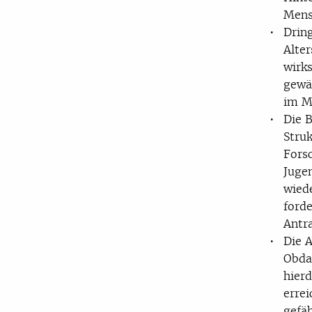
Mens
Drin
Alter
wirk
gewäh
im M
Die B
Struk
Fors
Jugen
wied
ford
Antra
Die 
Obdac
hier
errei
gefäh