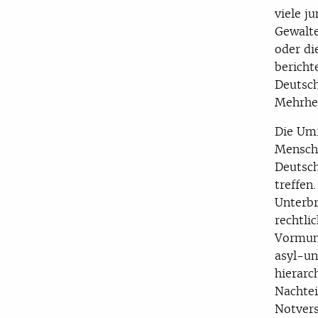
viele j
Gewalte
oder di
bericht
Deutsch
Mehrhei
Die Umf
Mensche
Deutsch
treffen
Unterbr
rechtli
Vormund
asyl-un
hierarc
Nachtei
Notvers