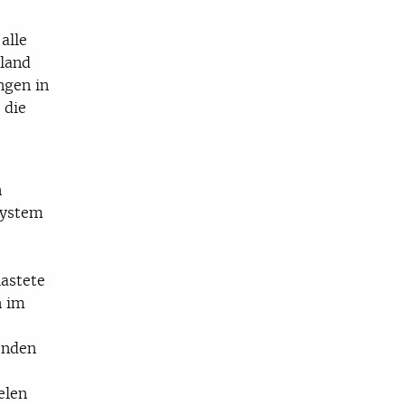
alle
land
ngen in
 die
n
system
lastete
n im
enden
elen