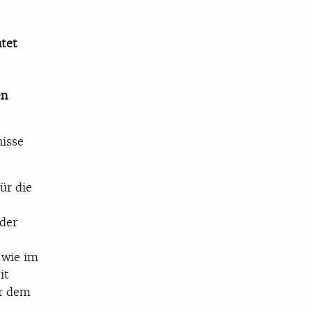
tet
en
nisse
ür die
 der
 wie im
it
or dem