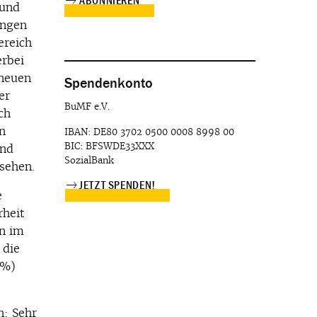
 und
ingen
ereich
erbei
 neuen
Spendenkonto
er
BuMF e.V.
ch
n
IBAN: DE80 3702 0500 0008 8998 00
BIC: BFSWDE33XXX
und
SozialBank
sehen.
JETZT SPENDEN!
e
rheit
on im
 die
3%)
n: Sehr