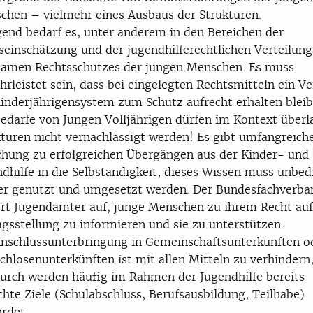
chen – vielmehr eines Ausbaus der Strukturen.
gend bedarf es, unter anderem in den Bereichen der
seinschätzung und der jugendhilferechtlichen Verteilung
samen Rechtsschutzes der jungen Menschen. Es muss
rleistet sein, dass bei eingelegten Rechtsmitteln ein Ve
inderjährigensystem zum Schutz aufrecht erhalten bleib
edarfe von Jungen Volljährigen dürfen im Kontext überl
turen nicht vernachlässigt werden! Es gibt umfangreich
chung zu erfolgreichen Übergängen aus der Kinder- und
dhilfe in die Selbständigkeit, dieses Wissen muss unbed
er genutzt und umgesetzt werden. Der Bundesfachverba
ert Jugendämter auf, junge Menschen zu ihrem Recht auf
gsstellung zu informieren und sie zu unterstützen.
Anschlussunterbringung in Gemeinschaftsunterkünften o
hlosenunterkünften ist mit allen Mitteln zu verhindern
durch werden häufig im Rahmen der Jugendhilfe bereits
chte Ziele (Schulabschluss, Berufsausbildung, Teilhabe)
rdet.