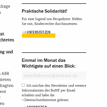
mfrage
Praktische Solidarität!
n
Für eine Jugend mit Perspektive. Helfen
Sie mit, Kinderrechte durchzusetzen.
UNTERSTÜTZEN
st.
chteten
ung und
Einmal im Monat das
Wichtigste auf einen Blick:
n 688
iteten
fragten
Ich möchte den Newsletter und weitere
Informationen des BuMF per Email
neut
erhalten und habe die
r
Datenschutzhinweise
gelesen.
len