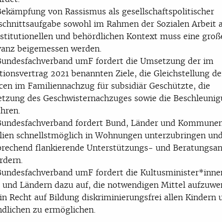
Bekämpfung von Rassismus als gesellschaftspolitischer
schnittsaufgabe sowohl im Rahmen der Sozialen Arbeit a
nstitutionellen und behördlichen Kontext muss eine groß
vanz beigemessen werden.
Bundesfachverband umF fordert die Umsetzung der im
tionsvertrag 2021 benannten Ziele, die Gleichstellung de
cen im Familiennachzug für subsidiär Geschützte, die
tzung des Geschwisternachzuges sowie die Beschleunig
hren.
Bundesfachverband fordert Bund, Länder und Kommunen
lien schnellstmöglich in Wohnungen unterzubringen un
prechend flankierende Unterstützungs- und Beratungsa
rdern.
Bundesfachverband umF fordert die Kultusminister*inne
 und Ländern dazu auf, die notwendigen Mittel aufzuwe
n Recht auf Bildung diskriminierungsfrei allen Kindern 
ndlichen zu ermöglichen.