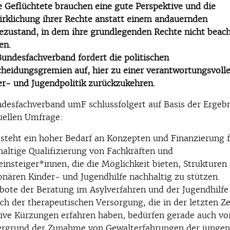
e Geflüchtete brauchen eine gute Perspektive und die
irklichung ihrer Rechte anstatt einem andauernden
ezustand, in dem ihre grundlegenden Rechte nicht beach
en.
Bundesfachverband fordert die politischen
cheidungsgremien auf, hier zu einer verantwortungsvoll
er- und Jugendpolitik zurückzukehren.
desfachverband umF schlussfolgert auf Basis der Ergeb
uellen Umfrage:
esteht ein hoher Bedarf an Konzepten und Finanzierung f
haltige Qualifizierung von Fachkräften und
insteiger*innen, die die Möglichkeit bieten, Strukturen
onären Kinder- und Jugendhilfe nachhaltig zu stützen.
bote der Beratung im Asylverfahren und der Jugendhilfe
ch der therapeutischen Versorgung, die in der letzten Ze
ive Kürzungen erfahren haben, bedürfen gerade auch v
ergrund der Zunahme von Gewalterfahrungen der jungen