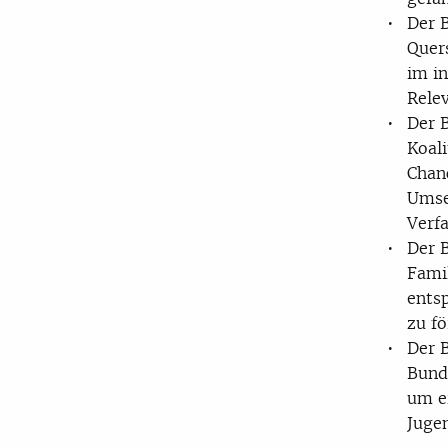
Der 
Quer
im i
Rele
Der 
Koali
Chan
Umse
Verfa
Der 
Fami
ents
zu fö
Der 
Bund
um ei
Juge