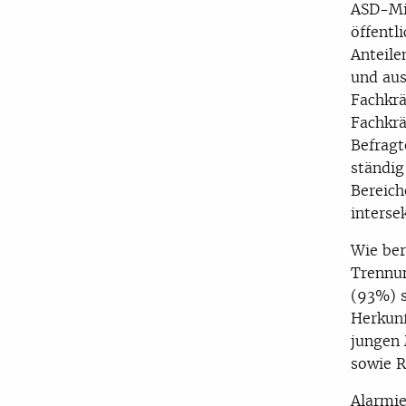
ASD-Mit
öffentl
Anteile
und aus
Fachkrä
Fachkrä
Befragt
ständig
Bereic
interse
Wie ber
Trennun
(93%) s
Herkunf
jungen 
sowie 
Alarmie