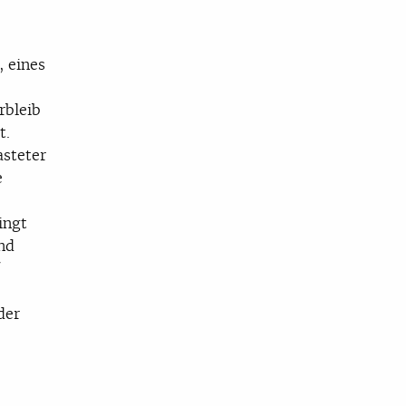
, eines
rbleib
t.
asteter
e
ingt
nd
der
,