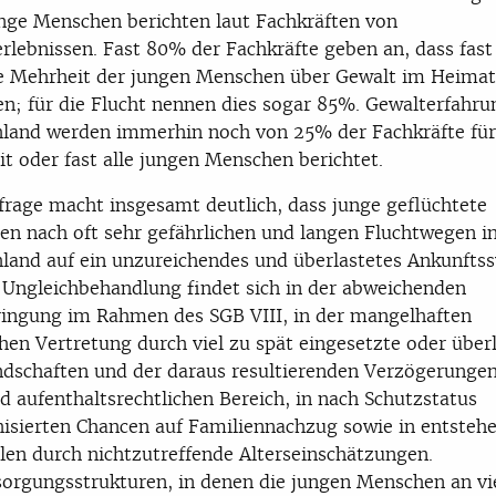
unge Menschen berichten laut Fachkräften von
rlebnissen. Fast 80% der Fachkräfte geben an, dass fast 
e Mehrheit der jungen Menschen über Gewalt im Heimat
en; für die Flucht nennen dies sogar 85%. Gewalterfahru
land werden immerhin noch von 25% der Fachkräfte für
t oder fast alle jungen Menschen berichtet.
rage macht insgesamt deutlich, dass junge geflüchtete
n nach oft sehr gefährlichen und langen Fluchtwegen i
land auf ein unzureichendes und überlastetes Ankunfts
. Ungleichbehandlung findet sich in der abweichenden
ingung im Rahmen des SGB VIII, in der mangelhaften
chen Vertretung durch viel zu spät eingesetzte oder über
schaften und der daraus resultierenden Verzögerunge
d aufenthaltsrechtlichen Bereich, in nach Schutzstatus
hisierten Chancen auf Familiennachzug sowie in entsteh
len durch nichtzutreffende Alterseinschätzungen.
orgungsstrukturen, in denen die jungen Menschen an vi