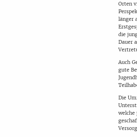
Orten v
Perspek
länger 
Erstges
die jun
Dauer a
Vertret
Auch Ge
gute B
Jugendh
Teilhab
Die Umf
Unterst
welche 
geschaf
Versorg