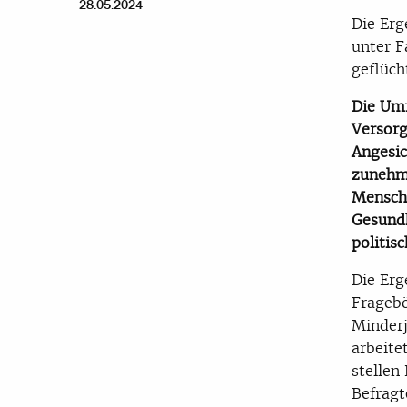
28.05.2024
Die Erg
unter F
geflüch
Die Umf
Versorg
Angesic
zunehm
Mensche
Gesundh
politis
Die Erg
Fragebö
Minderj
arbeite
stellen
Befragt