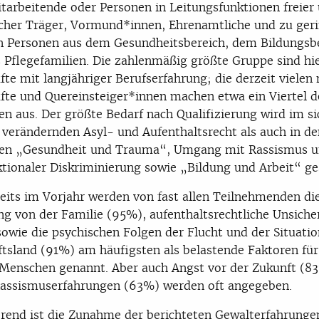
arbeitende oder Personen in Leitungsfunktionen freier
icher Träger, Vormund*innen, Ehrenamtliche und zu ger
n Personen aus dem Gesundheitsbereich, dem Bildungsb
 Pflegefamilien. Die zahlenmäßig größte Gruppe sind hi
fte mit langjähriger Berufserfahrung; die derzeit vielen
fte und Quereinsteiger*innen machen etwa ein Viertel d
en aus. Der größte Bedarf nach Qualifizierung wird im si
 verändernden Asyl- und Aufenthaltsrecht als auch in de
hen „Gesundheit und Trauma“, Umgang mit Rassismus 
ktionaler Diskriminierung sowie „Bildung und Arbeit“ ge
eits im Vorjahr werden von fast allen Teilnehmenden di
g von der Familie (95%), aufenthaltsrechtliche Unsiche
owie die psychischen Folgen der Flucht und der Situati
tsland (91%) am häufigsten als belastende Faktoren für
Menschen genannt. Aber auch Angst vor der Zukunft (8
Rassismuserfahrungen (63%) werden oft angegeben.
rend ist die Zunahme der berichteten Gewalterfahrunge