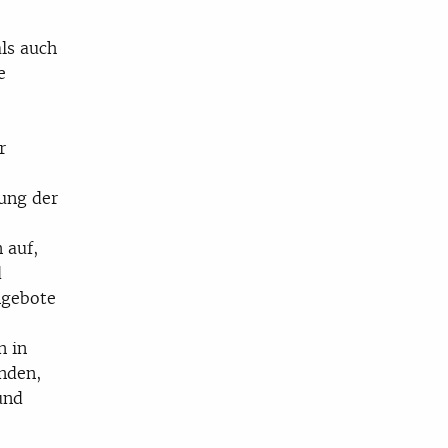
ls auch
e
r
ung der
 auf,
d
ngebote
n in
nden,
und