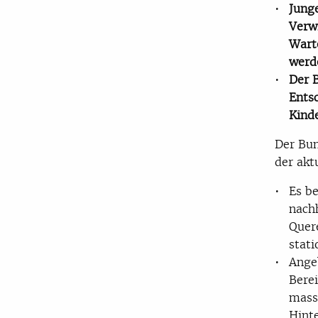
Jung
Verw
Wart
werd
Der 
Ents
Kind
Der Bun
der akt
Es b
nach
Quere
stati
Ange
Berei
mass
Hint