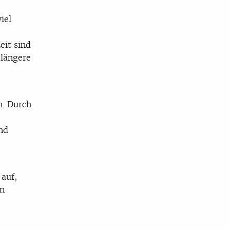
iel
eit sind
 längere
e
n. Durch
nd
auf,
en