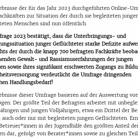
ebnisse der für das Jahr 2023 durchgeführten Online-U
achkräften zur Situation der durch sie begleiteten junge
teten Menschen sind nun öffentlich.
rage 2023 bestätigt, dass die Unterbringungs- und
ungssituation junger Geflüchteter starke Defizite aufwei
hts der durch die knapp 700 befragten Fachkräfte beoba
enden Gewalt- und Rassismuserfahrungen der jungen
n sowie ihres signifikant erschwerten Zugangs zu Bild
eitsversorgung verdeutlicht die Umfrage dringenden
chen Handlungsbedarf!
ebnisse dieser Umfrage basieren auf der Auswertung vo
gen. Der größte Teil der Befragten arbeitet mit unbegle
ährigen und jungen Volljährigen, etwa ein Drittel der Be
t auch oder nur mit begleiteten jungen Geflüchteten. Er
 Betreuer*innen in der Jugendhilfe den größten Anteil de
en dar, gefolgt von Berater*innen sowie zu gleichen Tei