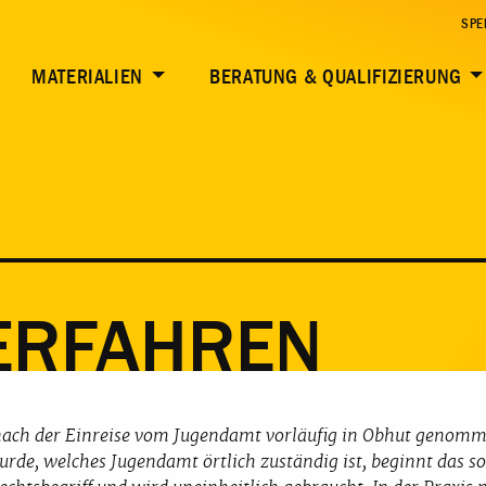
TERE THEMEN
SPE
MATERIALIEN
BERATUNG & QUALIFIZIERUNG
ERFAHREN
 nach der Einreise vom Jugendamt vorläufig in Obhut genom
rde, welches Jugendamt örtlich zuständig ist, beginnt das so