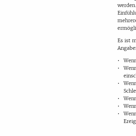
werden.
Einfühl
mehrere
ermögli
Es ist 
Angaben
Wenn
Wenn 
eins
Wenn
Schle
Wenn
Wenn
Wenn
Ereig