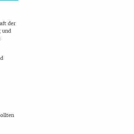
aft der
g und
:
nd
ollten