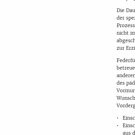
Die Dau
der spe
Prozess
nicht i
abgesch
zur Erz
Federfü
betreue
anderen
des päd
Vormund
Wunsch-
Vorder
Eins
Eins
aus d