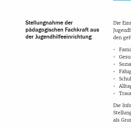
Stellungnahme der
Die Ein
pädagogischen Fachkraft aus
Jugendh
der Jugendhilfeeinrichtung
den gef
Famil
Gesun
Sozia
Fähi
Schu
Allta
Trau
Die In
Stellun
als Gru