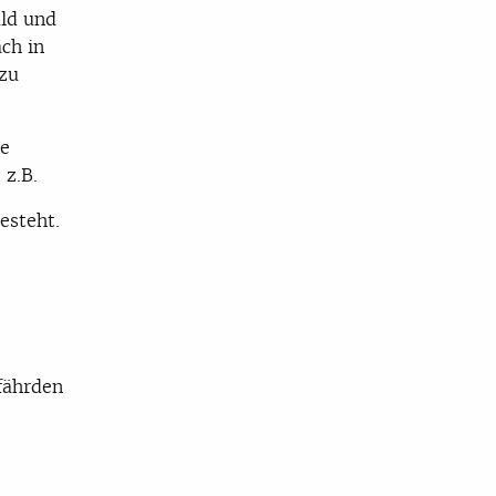
uld und
ch in
zu
ge
 z.B.
esteht.
fährden