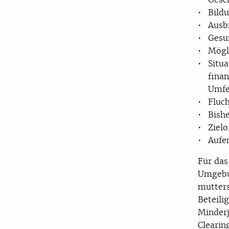
Bild
Ausb
Gesu
Mögl
Situ
finan
Umfe
Fluc
Bishe
Zielo
Aufe
Für das
Umgebun
mutters
Beteili
Minderj
Clearin