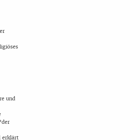
er
ligiöses
re und
e
m*der
 erklärt