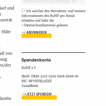
darf und
Ich möchte den Newsletter und weitere
r
Informationen des BuMF per Email
gnostik
erhalten und habe die
Datenschutzhinweise
gelesen.
 Hilfe
r
all von
rung
Spendenkonto
des/der
BuMF e.V.
s
IBAN: DE80 3702 0500 0008 8998 00
m
BIC: BFSWDE33XXX
SozialBank
JETZT SPENDEN!
kräfte