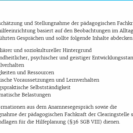
schätzung und Stellungnahme der pädagogischen Fachkr
ilfeeinrichtung basiert auf den Beobachtungen im Allta
ührten Gesprächen und sollte folgende Inhalte abdecken
iärer und soziokultureller Hintergrund
dheitlicher, psychischer und geistiger Entwicklungssta
lverhalten
gkeiten und Ressourcen
lische Voraussetzungen und Lernverhalten
gspraktische Selbstständigkeit
matische Belastungen
formationen aus dem Anamnesegespräch sowie die
gnahme der pädagogischen Fachkraft der Clearingstelle s
ndlagen für die Hilfeplanung (§36 SGB VIII) dienen.