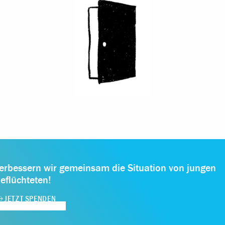
erbessern wir gemeinsam die Situation von jungen
eflüchteten!
JETZT SPENDEN