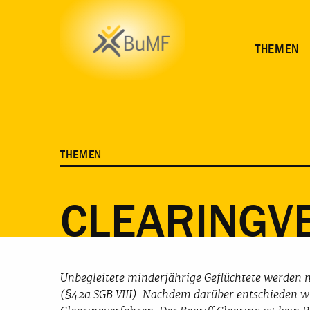
HINTERGRUND
MELDUNGEN
MATERIAL
WEI
THEMEN
THEMEN
CLEARINGV
Unbegleitete minderjährige Geflüchtete werden
(§42a SGB VIII). Nachdem darüber entschieden wu