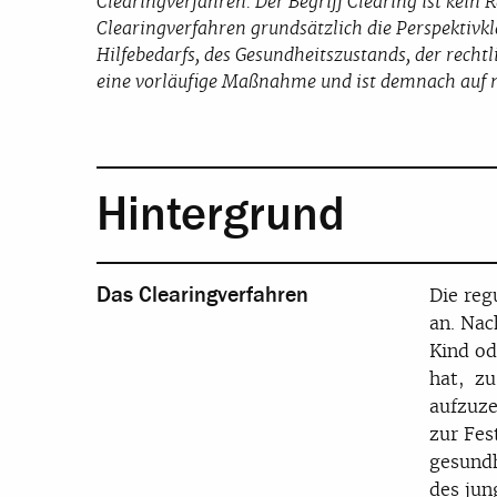
Clearingverfahren. Der Begriff Clearing ist kein 
Clearingverfahren grundsätzlich die Perspektivk
Hilfebedarfs, des Gesundheitszustands, der rech
eine vorläufige Maßnahme und ist demnach auf nu
Hintergrund
Das Clearingverfahren
Die reg
an. Nac
Kind od
hat, zu
aufzuze
zur Fes
gesundh
des ju