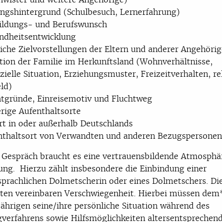
ungshintergrund (Schulbesuch, Lernerfahrung)
ildungs- und Berufswunsch
ndheitsentwicklung
iche Zielvorstellungen der Eltern und anderer Angehörig
ation der Familie im Herkunftsland (Wohnverhältnisse,
zielle Situation, Erziehungsmuster, Freizeitverhalten, re
ld)
htgründe, Einreisemotiv und Fluchtweg
rige Aufenthaltsorte
rt in oder außerhalb Deutschlands
nthaltsort von Verwandten und anderen Bezugspersonen
 Gespräch braucht es eine vertrauensbildende Atmosphä
g. Hierzu zählt insbesondere die Einbindung einer
prachlichen Dolmetscherin oder eines Dolmetschers. Di
gten vereinbaren Verschwiegenheit. Hierbei müssen de
ährigen seine/ihre persönliche Situation während des
gverfahrens sowie Hilfsmöglichkeiten altersentsprechend