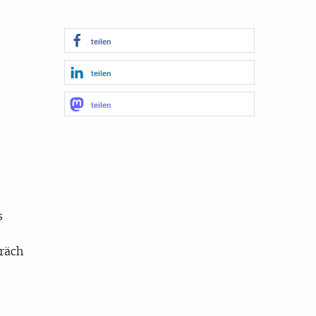
teilen
teilen
teilen
s
räch