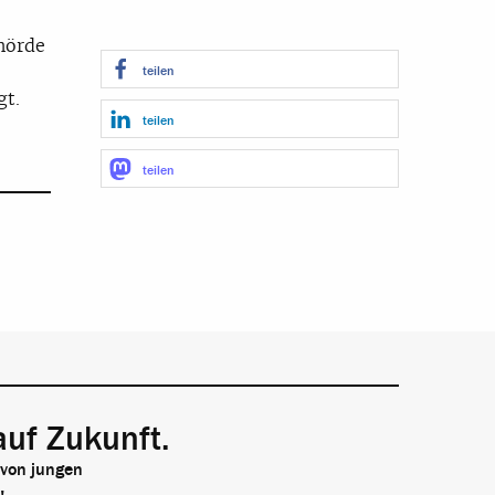
hörde
teilen
gt.
teilen
teilen
auf Zukunft.
 von jungen