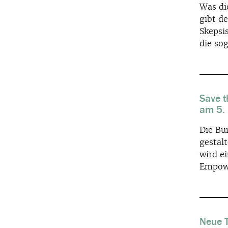
Was di
gibt d
Skepsi
die so
Save t
am 5. 
Die Bu
gestalt
wird e
Empowe
Neue T