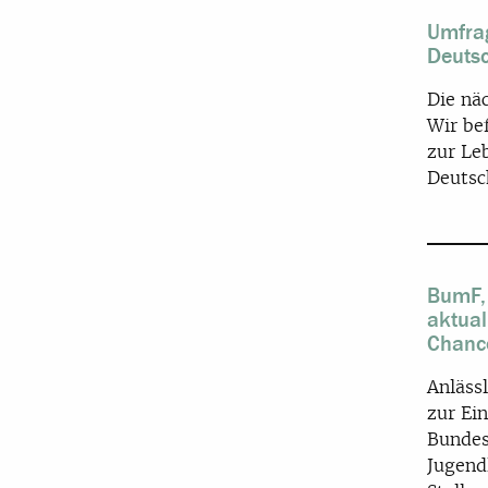
Umfrag
Deutsc
Die nä
Wir be
zur Le
Deutsch
BumF,
aktual
Chance
Anläss
zur Ei
Bundes
Jugend