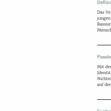
Geflüc
Das Ve
jungen
Rassis
Mensch
Passbe
Mit de
Identi
Nichtm
auf den