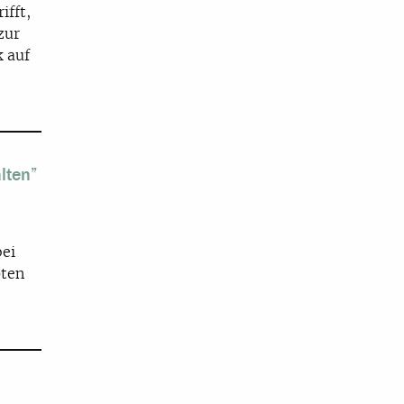
ifft,
zur
k auf
lten”
bei
pten