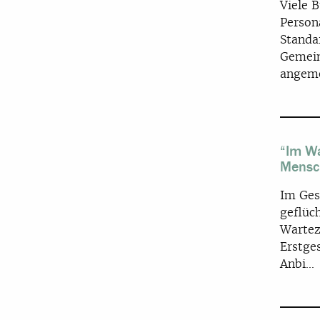
Viele 
Person
Standa
Gemein
angeme
“Im Wa
Mensc
Im Ges
geflüc
Wartez
Erstge
Anbi...