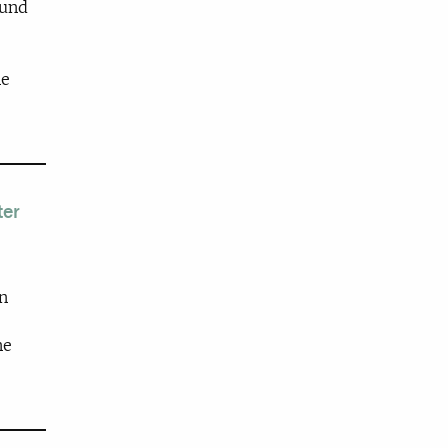
 und
ne
ter
n
ne