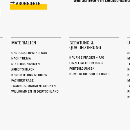
Geflüchteten in Deutschland
MATERIALIEN
BERATUNG &
Ü
QUALIFIZIERUNG
GEDRUCKT BESTELLBAR
S
HÄUFIGE FRAGEN – FAQ
NACH THEMA
M
EINZELFALLBERATUNG
STELLUNGNAHMEN
T
FORTBILDUNGEN
ARBEITSHILFEN
K
BUMF-RECHTSHILFEFONDS
BERICHTE UND STUDIEN
B
FACHBEITRÄGE
M
TAGUNGSDOKUMENTATIONEN
T
WILLKOMMEN IN DEUTSCHLAND
P
K