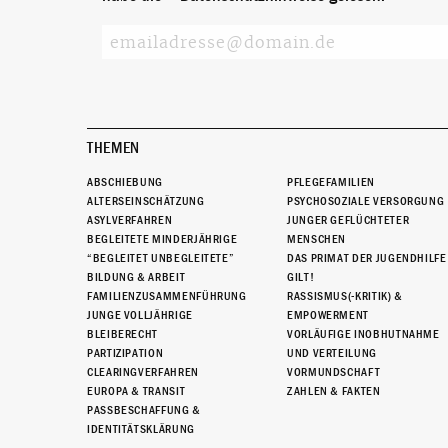
THEMEN
ABSCHIEBUNG
PFLEGEFAMILIEN
ALTERSEINSCHÄTZUNG
PSYCHOSOZIALE VERSORGUNG
ASYLVERFAHREN
JUNGER GEFLÜCHTETER
BEGLEITETE MINDERJÄHRIGE
MENSCHEN
“BEGLEITET UNBEGLEITETE”
DAS PRIMAT DER JUGENDHILFE
BILDUNG & ARBEIT
GILT!
FAMILIENZUSAMMENFÜHRUNG
RASSISMUS(-KRITIK) &
JUNGE VOLLJÄHRIGE
EMPOWERMENT
BLEIBERECHT
VORLÄUFIGE INOBHUTNAHME
PARTIZIPATION
UND VERTEILUNG
CLEARINGVERFAHREN
VORMUNDSCHAFT
EUROPA & TRANSIT
ZAHLEN & FAKTEN
PASSBESCHAFFUNG &
IDENTITÄTSKLÄRUNG