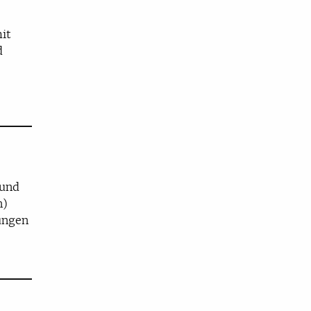
it
d
 und
n)
ungen