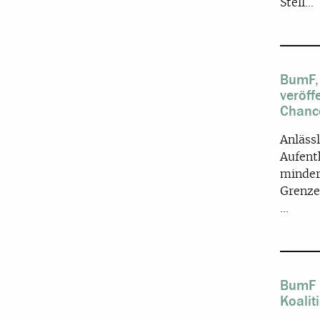
Stell...
BumF,
veröff
Chance
Anläss
Aufent
minder
Grenze
...
BumF 
Koalit