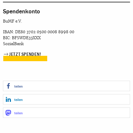
Spendenkonto
BuMF e.V.
IBAN: DE80 3702 0500 0008 8998 00
BIC: BFSWDE33XXX
SozialBank
JETZT SPENDEN!
teilen
teilen
teilen