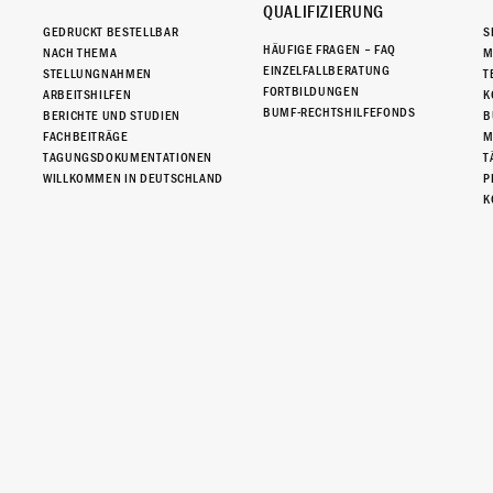
QUALIFIZIERUNG
GEDRUCKT BESTELLBAR
S
HÄUFIGE FRAGEN – FAQ
NACH THEMA
M
EINZELFALLBERATUNG
STELLUNGNAHMEN
T
FORTBILDUNGEN
ARBEITSHILFEN
K
BUMF-RECHTSHILFEFONDS
BERICHTE UND STUDIEN
B
FACHBEITRÄGE
M
TAGUNGSDOKUMENTATIONEN
T
WILLKOMMEN IN DEUTSCHLAND
P
K