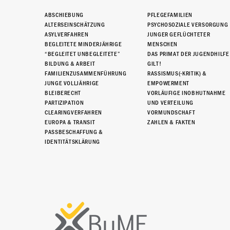
ABSCHIEBUNG
PFLEGEFAMILIEN
ALTERSEINSCHÄTZUNG
PSYCHOSOZIALE VERSORGUNG
ASYLVERFAHREN
JUNGER GEFLÜCHTETER
BEGLEITETE MINDERJÄHRIGE
MENSCHEN
“BEGLEITET UNBEGLEITETE”
DAS PRIMAT DER JUGENDHILFE
BILDUNG & ARBEIT
GILT!
FAMILIENZUSAMMENFÜHRUNG
RASSISMUS(-KRITIK) &
JUNGE VOLLJÄHRIGE
EMPOWERMENT
BLEIBERECHT
VORLÄUFIGE INOBHUTNAHME
PARTIZIPATION
UND VERTEILUNG
CLEARINGVERFAHREN
VORMUNDSCHAFT
EUROPA & TRANSIT
ZAHLEN & FAKTEN
PASSBESCHAFFUNG &
IDENTITÄTSKLÄRUNG