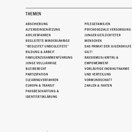
THEMEN
ABSCHIEBUNG
PFLEGEFAMILIEN
ALTERSEINSCHÄTZUNG
PSYCHOSOZIALE VERSORGUNG
ASYLVERFAHREN
JUNGER GEFLÜCHTETER
BEGLEITETE MINDERJÄHRIGE
MENSCHEN
“BEGLEITET UNBEGLEITETE”
DAS PRIMAT DER JUGENDHILFE
BILDUNG & ARBEIT
GILT!
FAMILIENZUSAMMENFÜHRUNG
RASSISMUS(-KRITIK) &
JUNGE VOLLJÄHRIGE
EMPOWERMENT
BLEIBERECHT
VORLÄUFIGE INOBHUTNAHME
PARTIZIPATION
UND VERTEILUNG
CLEARINGVERFAHREN
VORMUNDSCHAFT
EUROPA & TRANSIT
ZAHLEN & FAKTEN
PASSBESCHAFFUNG &
IDENTITÄTSKLÄRUNG