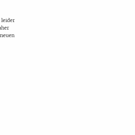
 leider
aher
 neuen