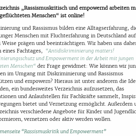
zeichnis „Rassismuskritisch und empowernd arbeiten m
geflüchteten Menschen“ ist online!
inierung und Rassismus bilden eine Alltagserfahrung, di
unger Menschen mit Fluchterfahrung in Deutschland auf
ei Weise prägen und beeinträchtigen. Wir haben uns dahe
 eines Fachtages,
“Antidiskriminierung matters!
inierungsschutz und Empowerment in der Arbeit mit jungen
der Frage gewidmet: Wie können wir ju
teten Menschen“
en im Umgang mit Diskriminierung und Rassismus
ützen und empowern? Hieraus ist unter anderem die Ide
den, ein bundesweites Verzeichnis aufzusetzen, das
tionen und Anlaufstellen für Fachkräfte sammelt, Inspir
regungen bietet und Vernetzung ermöglicht. Außerdem 
zeichnis verschiedene Angebote für Kinder und Jugendlic
formieren, vernetzen oder aktiv werden wollen.
menseite “Rassismuskritik und Empowerment”