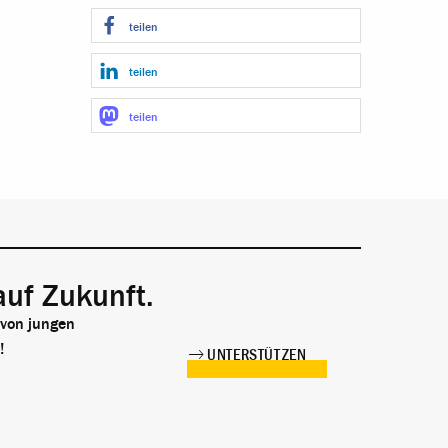
teilen
teilen
teilen
auf Zukunft.
 von jungen
!
UNTERSTÜTZEN