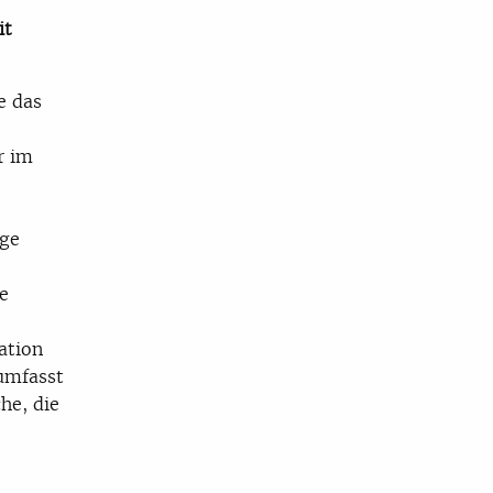
it
e das
r im
nge
e
ation
umfasst
he, die