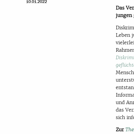
10.01.2022
Das Ver
jungen 
Diskrim
Leben j
vielerl
Rahmen
Diskrim
geflüch
Mensch
unterst
entstan
Informa
und An
das Ver
sich in
Zur
The