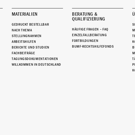
MATERIALIEN
BERATUNG &
Ü
QUALIFIZIERUNG
GEDRUCKT BESTELLBAR
S
HÄUFIGE FRAGEN – FAQ
NACH THEMA
M
EINZELFALLBERATUNG
STELLUNGNAHMEN
T
FORTBILDUNGEN
ARBEITSHILFEN
K
BUMF-RECHTSHILFEFONDS
BERICHTE UND STUDIEN
B
FACHBEITRÄGE
M
TAGUNGSDOKUMENTATIONEN
T
WILLKOMMEN IN DEUTSCHLAND
P
K