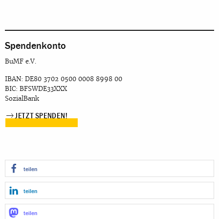
Spendenkonto
BuMF e.V.
IBAN: DE80 3702 0500 0008 8998 00
BIC: BFSWDE33XXX
SozialBank
JETZT SPENDEN!
teilen
teilen
teilen