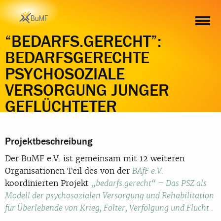
“BEDARFS.GERECHT”:
BEDARFSGERECHTE
PSYCHOSOZIALE
VERSORGUNG JUNGER
GEFLÜCHTETER
Projektbeschreibung
Der BuMF e.V. ist gemeinsam mit 12 weiteren
Organisationen Teil des von der
BAfF e.V.
koordinierten Projekt
„bedarfs.gerecht“ –
Das PSZ als
Modell der psychosozialen Versorgung und Rehabilitation
für Überlebende von Krieg, Folter, Verfolgung und Flucht
.