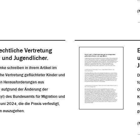
(
echtliche Vertretung
E
r und Jugendlicher.
u
nke schreiben in ihrem Artikel im
che Vertretung geflüchteter Kinder und
D
len Herausforderungen aus
f
e aufgrund der Änderung der
O
yl) des Bundesamts für Migration und
K
ni 2024, die die Praxis verfestigt,
R
en auszugehen.
g
(