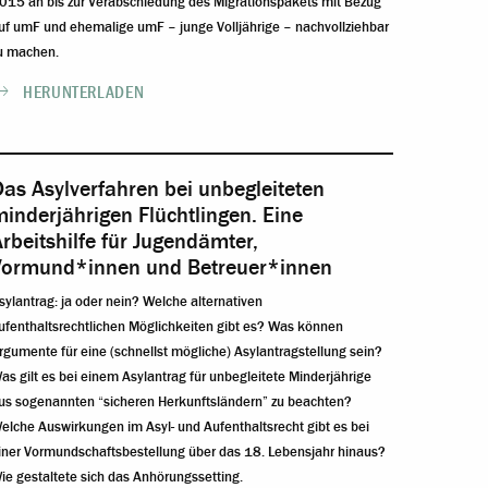
015 an bis zur Verabschiedung des Migrationspakets mit Bezug
uf umF und ehemalige umF – junge Volljährige – nachvollziehbar
u machen.
HERUNTERLADEN
as Asylverfahren bei unbegleiteten
inderjährigen Flüchtlingen. Eine
rbeitshilfe für Jugendämter,
Vormund*innen und Betreuer*innen
sylantrag: ja oder nein? Welche alternativen
ufenthaltsrechtlichen Möglichkeiten gibt es? Was können
rgumente für eine (schnellst mögliche) Asylantragstellung sein?
as gilt es bei einem Asylantrag für unbegleitete Minderjährige
us sogenannten “sicheren Herkunftsländern” zu beachten?
elche Auswirkungen im Asyl- und Aufenthaltsrecht gibt es bei
iner Vormundschaftsbestellung über das 18. Lebensjahr hinaus?
ie gestaltete sich das Anhörungssetting.