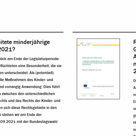
itete minderjährige
R
 2021?
blick am Ende der Legislaturperiode-
m
flüchteten eine Besonderheit, die sie
n unterscheidet: Als (potentiell)
 alle Maßnahmen des Kinder- und
D
nd vorrangig Anwendung. Dies führt
A
n zwischen den unterschiedlichen
v
chts und des Rechts der Kinder- und
E
n sich diese Rechtsgebiete in den
u
o stehen wir am Ende der
g
6.09.2021 mit der Bundestagswahl
H
n