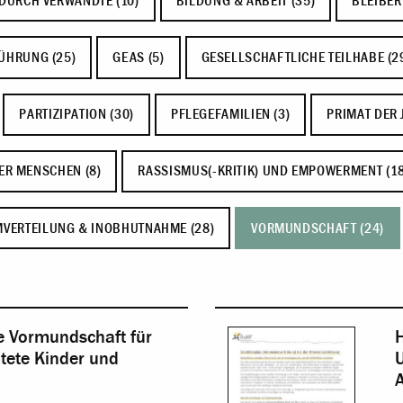
DURCH VERWANDTE (10)
BILDUNG & ARBEIT (35)
BLEIBER
ÜHRUNG (25)
GEAS (5)
GESELLSCHAFTLICHE TEILHABE (2
PARTIZIPATION (30)
PFLEGEFAMILIEN (3)
PRIMAT DER 
ER MENSCHEN (8)
RASSISMUS(-KRITIK) UND EMPOWERMENT (18
VERTEILUNG & INOBHUTNAHME (28)
VORMUNDSCHAFT (24)
e Vormundschaft für
htete Kinder und
U
A