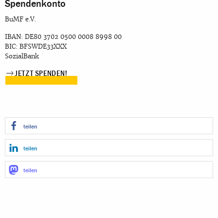
Spendenkonto
BuMF e.V.
IBAN: DE80 3702 0500 0008 8998 00
BIC: BFSWDE33XXX
SozialBank
JETZT SPENDEN!
teilen
teilen
teilen