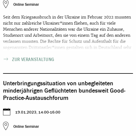
Online Seminar
Seit dem Kriegsausbruch in der Ukraine im Februar 2022 mussten
nicht nur zahlreiche Ukrainer*innen fliehen, auch für viele
Menschen anderer Nationalitäten war die Ukraine ein Zuhause,
Studienort und Arbeitsort, den sie von einem Tag auf den anderen
verlassen mussten. Die Rechte für Schutz und Aufenthalt für die
sogenannten Drittstaatler*innen gestalten sich in Deutschland sehr
komplex, denn im Gegensatz zu Ukrainer*innen bekommen sie
ZUR VERANSTALTUNG
nicht so unkompliziert eine Aufenthaltserlaubnis aus § 24
AufenthG. Daher wiederholen wir eine kostenlose Fortbildung aus
dem vergangenen Dezember, die die rechtlichen Grundlagen für
die Einreise und den langfristigen Aufenthalt für
Unterbringungssituation von unbegleiteten
Drittstaatler*innen erklärt. Wir werden uns dabei die
minderjährigen Geflüchteten bundesweit Good-
verschiedenen Aufenthaltsmöglichkeiten und die praktische
Umsetzung genauer ansehen. Die Veranstaltung richtet sich an
Practice-Austauschforum
Beratende und Ratsuchende deutschlandweit und soll auch einen
Austausch für die unterschiedlichen geltenden Regelungen
19.01.2023, 14:00-16:00
ermöglichen. Referentin*innen: Rebecca Kilian-Mason und Luisa
Dormeyer Veranstaltungsdokumentation: Präsentation zu
Drittstaatenangehörigen aus der Ukraine Online-Tabelle mit (nicht
Online Seminar
abschließendem) Überblick über die verschiedenen Regelungen.