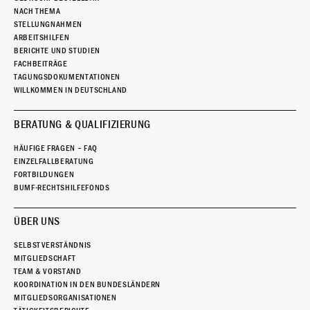
Migrantinnen* und Flüchtlingsfrauen* agisra e.V. - statt.
NACH THEMA
Workshop-Ausschreibung als PDF
STELLUNGNAHMEN
ARBEITSHILFEN
BERICHTE UND STUDIEN
FACHBEITRÄGE
TAGUNGSDOKUMENTATIONEN
WILLKOMMEN IN DEUTSCHLAND
BERATUNG & QUALIFIZIERUNG
HÄUFIGE FRAGEN – FAQ
EINZELFALLBERATUNG
FORTBILDUNGEN
BUMF-RECHTSHILFEFONDS
ÜBER UNS
SELBSTVERSTÄNDNIS
MITGLIEDSCHAFT
TEAM & VORSTAND
KOORDINATION IN DEN BUNDESLÄNDERN
MITGLIEDSORGANISATIONEN