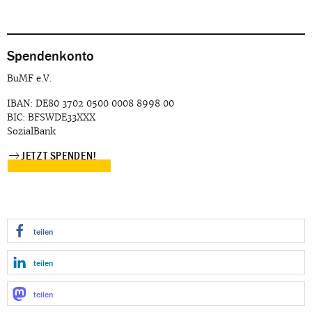
Spendenkonto
BuMF e.V.
IBAN: DE80 3702 0500 0008 8998 00
BIC: BFSWDE33XXX
SozialBank
JETZT SPENDEN!
teilen
teilen
teilen