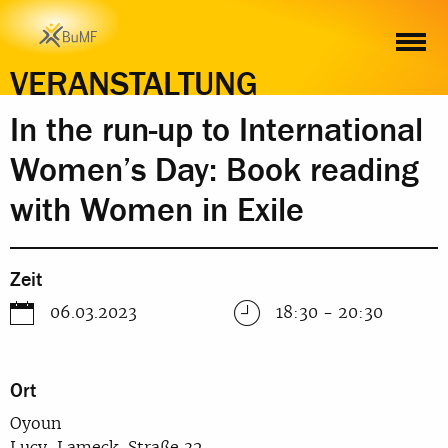
ZEIT
ORT
INHALT
ANMELDUNG
VERANSTALTUNG
In the run-up to International
Women’s Day: Book reading
with Women in Exile
Zeit
06.03.2023
18:30 - 20:30
Ort
Oyoun
Lucy-Lameck-Straße 32