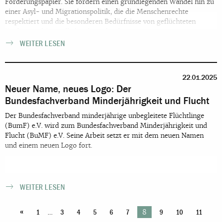
Forderungspapier. Sie fordern einen grundlegenden Wandel hin zu
einer Asyl- und Migrationspolitik, die die Menschenrechte
respektiert und die besonderen Bedürfnisse von geflüchteten
Kindern und Jugendlichen berücksichtigt.
WEITER LESEN
22.01.2025
Neuer Name, neues Logo: Der
Bundesfachverband Minderjährigkeit und Flucht
Der Bundesfachverband minderjährige unbegleitete Flüchtlinge
(BumF) e.V. wird zum Bundesfachverband Minderjährigkeit und
Flucht (BuMF) e.V. Seine Arbeit setzt er mit dem neuen Namen
und einem neuen Logo fort.
WEITER LESEN
«
…
8
1
3
4
5
6
7
9
10
11