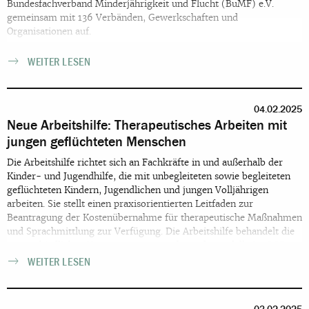
Bundesfachverband Minderjährigkeit und Flucht (BuMF) e.V.
gemeinsam mit 136 Verbänden, Gewerkschaften und
Organisationen auf.
WEITER LESEN
04.02.2025
Neue Arbeitshilfe: Therapeutisches Arbeiten mit
jungen geflüchteten Menschen
Die Arbeitshilfe richtet sich an Fachkräfte in und außerhalb der
Kinder- und Jugendhilfe, die mit unbegleiteten sowie begleiteten
geflüchteten Kindern, Jugendlichen und jungen Volljährigen
arbeiten. Sie stellt einen praxisorientierten Leitfaden zur
Beantragung der Kostenübernahme für therapeutische Maßnahmen
und Sprachmittlung zur Verfügung. Die Arbeitshilfe behandelt die
unterschiedlichen Versorgungsansprüche und -modelle im SGB
VIII sowie im Asylbewerberleistungsgesetz (AsylbLG). Welche
WEITER LESEN
unterschiedlichen versorgungsrechtlichen Grundlagen für
Therapien gibt es? Wie kann die Sprachmittlung beantragt werden?