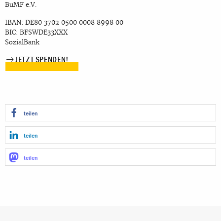
BuMF e.V.
IBAN: DE80 3702 0500 0008 8998 00
BIC: BFSWDE33XXX
SozialBank
JETZT SPENDEN!
teilen
teilen
teilen