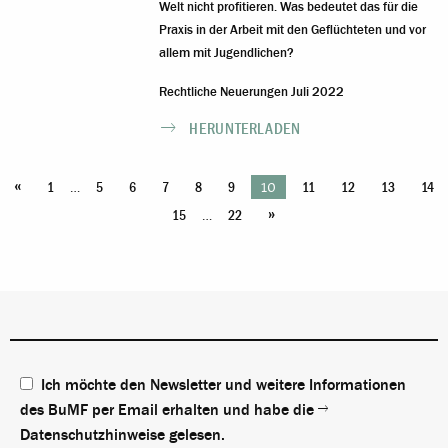
Welt nicht profitieren. Was bedeutet das für die
Praxis in der Arbeit mit den Geflüchteten und vor
allem mit Jugendlichen?
Rechtliche Neuerungen Juli 2022
HERUNTERLADEN
«
…
10
1
5
6
7
8
9
11
12
13
14
»
…
15
22
Ich möchte den Newsletter und weitere Informationen
des BuMF per Email erhalten und habe die
Datenschutzhinweise
gelesen.