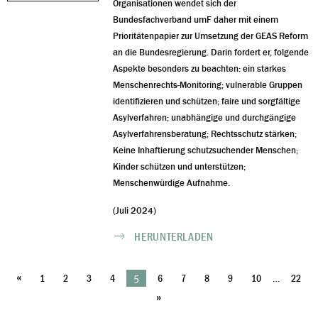
Organisationen wendet sich der
Bundesfachverband umF daher mit einem
Prioritätenpapier zur Umsetzung der GEAS Reform
an die Bundesregierung. Darin fordert er, folgende
Aspekte besonders zu beachten: ein starkes
Menschenrechts-Monitoring; vulnerable Gruppen
identifizieren und schützen; faire und sorgfältige
Asylverfahren; unabhängige und durchgängige
Asylverfahrensberatung; Rechtsschutz stärken;
Keine Inhaftierung schutzsuchender Menschen;
Kinder schützen und unterstützen;
Menschenwürdige Aufnahme.
(Juli 2024)
HERUNTERLADEN
«
5
…
1
2
3
4
6
7
8
9
10
22
»