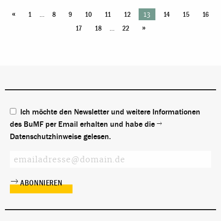
«
…
13
1
8
9
10
11
12
14
15
16
»
…
17
18
22
Ich möchte den Newsletter und weitere Informationen
des BuMF per Email erhalten und habe die
Datenschutzhinweise
gelesen.