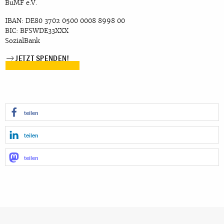
BuMF e.V.
IBAN: DE80 3702 0500 0008 8998 00
BIC: BFSWDE33XXX
SozialBank
JETZT SPENDEN!
teilen
teilen
teilen