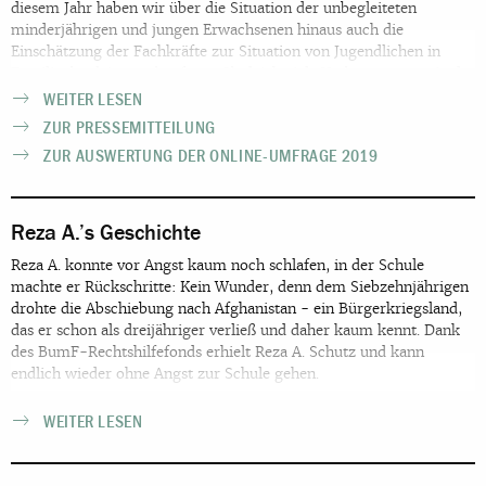
diesem Jahr haben wir über die Situation der unbegleiteten
minderjährigen und jungen Erwachsenen hinaus auch die
Einschätzung der Fachkräfte zur Situation von Jugendlichen in
Familienbegleitung abgefragt. Obgleich viele Verbesserungen in der
Versorgungsstruktur durch die Umfrage dokumentiert werden,
WEITER LESEN
besteht in vielen Bereichen ein großer Handlungs- und
ZUR PRESSEMITTEILUNG
Qualifizierungsbedarf. So sind etwa Rechtsschutzmöglichkeiten im
ZUR AUSWERTUNG DER ONLINE-UMFRAGE 2019
Kontext von Alterseinschätzung und bundesweiter Verteilung
unzureichend. Ein großer Teil der Jugendlichen leidet unter der
Unmöglichkeit von Familienzusammenführungen aus dem Ausland
aber auch innerhalb von Deutschland. Jugendliche Geflüchtete
Reza A.’s Geschichte
leiden massiv unter Gewalterfahrungen, Rassismuserfahrungen
Reza A. konnte vor Angst kaum noch schlafen, in der Schule
prägen ihren Alltag. Der Bundesfachverband fordert, die
machte er Rückschritte: Kein Wunder, denn dem Siebzehnjährigen
bestehenden Missstände ernst zu nehmen und Maßnahmen zu
drohte die Abschiebung nach Afghanistan - ein Bürgerkriegsland,
ergreifen, um die Rechte der Minderjährigen und
das er schon als dreijähriger verließ und daher kaum kennt. Dank
Heranwachsenden zu schützen und ihre Zukunftsperspektiven zu
des BumF-Rechtshilfefonds erhielt Reza A. Schutz und kann
stärken! So müssen etwa Familienzusammenführungen ermöglicht
endlich wieder ohne Angst zur Schule gehen.
und beschleunigt werden! Rechtsschutzmöglichkeiten müssen in
Verfahren der Alterseinschätzung, der bundesweiten Verteilung
sowie auch im Rahmen der Hilfegewährung für junge Volljährige
WEITER LESEN
dringend sichergestellt werden! Hierfür sind eine angemessene
Aufklärung und Beteiligung der Jugendlichen in sie betreffenden
Verfahren dringend erforderlich! Darüber hinaus müssen