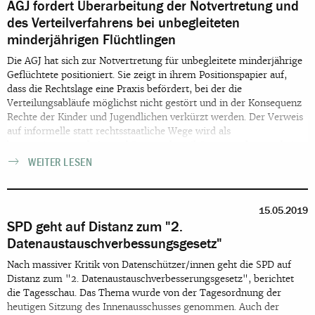
AGJ fordert Überarbeitung der Notvertretung und
Empfehlungen.
des Verteilverfahrens bei unbegleiteten
minderjährigen Flüchtlingen
Die AGJ hat sich zur Notvertretung für unbegleitete minderjährige
Geflüchtete positioniert. Sie zeigt in ihrem Positionspapier auf,
dass die Rechtslage eine Praxis befördert, bei der die
Verteilungsabläufe möglichst nicht gestört und in der Konsequenz
Rechte der Kinder und Jugendlichen verkürzt werden. Der Verweis
auf informelle statt rechtsstaatliche Wege wird als
besorgniserregend eingeschätzt, auch weil Quotenauslastung kein
Drehpunkt für den Zugang zu (Beschwerde-)Rechten sein darf.
WEITER LESEN
15.05.2019
SPD geht auf Distanz zum "2.
Datenaustauschverbessungsgesetz"
Nach massiver Kritik von Datenschützer/innen geht die SPD auf
Distanz zum "2. Datenaustauschverbesserungsgesetz", berichtet
die Tagesschau. Das Thema wurde von der Tagesordnung der
heutigen Sitzung des Innenausschusses genommen. Auch der