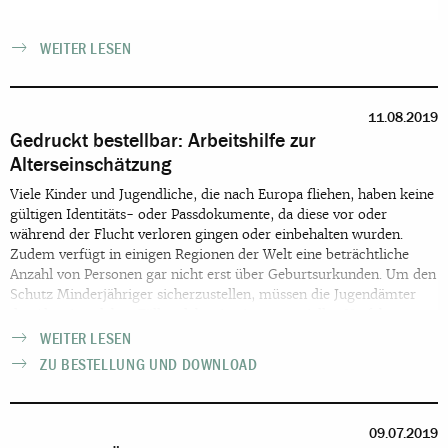
WEITER LESEN
11.08.2019
Gedruckt bestellbar: Arbeitshilfe zur
Alterseinschätzung
Viele Kinder und Jugendliche, die nach Europa fliehen, haben keine
gültigen Identitäts- oder Passdokumente, da diese vor oder
während der Flucht verloren gingen oder einbehalten wurden.
Zudem verfügt in einigen Regionen der Welt eine beträchtliche
Anzahl von Personen gar nicht erst über Geburtsurkunden. Um den
Schutz Minderjähriger sicherzustellen, müssen die Jugendämter
das Alter in solchen Fällen daher in einem speziellen Verfahren
schätzen. In der Praxis ergeben sich jedoch immer wieder zentrale
WEITER LESEN
Fragen: Welche Verfahren existieren und sind zulässig? Welche
ZU BESTELLUNG UND DOWNLOAD
rechtlichen Vorgaben und fachlichen Standards sind bei der
Durchführung der Alterseinschätzung zu beachten? Wie kann in
der Praxis gegen fehlerhafte Entscheidungen/Alterseinschätzungen
vorgegangen werden? Die Arbeitshilfe bietet hierzu Hinweise und
09.07.2019