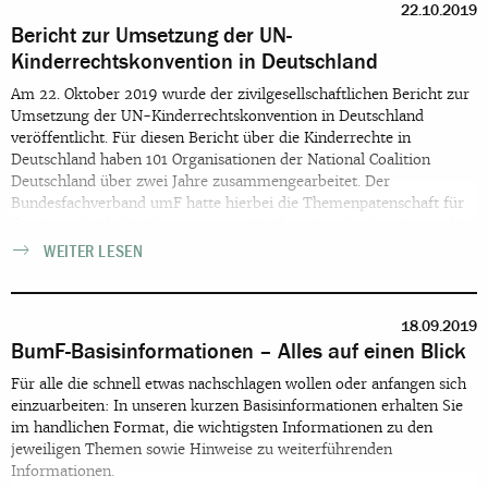
22.10.2019
Jugendliche mit seelischen oder körperlichen Behinderungen einen
Bericht zur Umsetzung der UN-
ihren Voraussetzungen entsprechenden Zugang zu Bildungs- und
Kinderrechtskonvention in Deutschland
Versorgungsstrukturen erhalten. Ein flächendeckender
Bildungszugang für 18-25-Jährige muss sichergestellt werden.
Am 22. Oktober 2019 wurde der zivilgesellschaftlichen Bericht zur
Diskriminierungen erfolgen nach wie vor im Gesundheitssystem,
Umsetzung der UN-Kinderrechtskonvention in Deutschland
im Bildungssystem aber auch im Kontext von Asylverfahren.
veröffentlicht. Für diesen Bericht über die Kinderrechte in
Gerade hier zeigt sich, dass ein gesellschaftliches Klima, das - auch
Deutschland haben 101 Organisationen der National Coalition
junge- Geflüchtete kriminalisiert, unhinterfragt Einzug in die
Deutschland über zwei Jahre zusammengearbeitet. Der
Praxis nimmt. Diesen Entwicklungen entschieden entgegenzutreten
Bundesfachverband umF hatte hierbei die Themenpatenschaft für
ist Aufgabe einer starken Jugendhilfe und eines solidarischen
den Bereich Flucht übernommen. Mit dem Bericht übernimmt die
Unterstützungssystems. Ein solches Unterstützungssystem muss
National Coalition Deutschland zum vierten Mal die Verantwortung
WEITER LESEN
auch für begleitete Minderjährige und ihre Familien zugänglich
zur Kommentierung und Ergänzung des Staatenberichts der
sein! Qualifizierungen von Fachkräften müssen in vielen Bereichen
Bundesregierung, der am 4. April 2019 veröffentlicht wurde.
intensiviert werden! Der vielerorts stattfindende Rückbau von
Versorgungsstrukturen negiert die politische Verantwortung
18.09.2019
angesichts dieser vielgestaltigen Herausforderungen und gefährdet
BumF-Basisinformationen – Alles auf einen Blick
die Zukunftsperspektiven junger Geflüchteter.
Für alle die schnell etwas nachschlagen wollen oder anfangen sich
einzuarbeiten: In unseren kurzen Basisinformationen erhalten Sie
im handlichen Format, die wichtigsten Informationen zu den
jeweiligen Themen sowie Hinweise zu weiterführenden
Informationen.