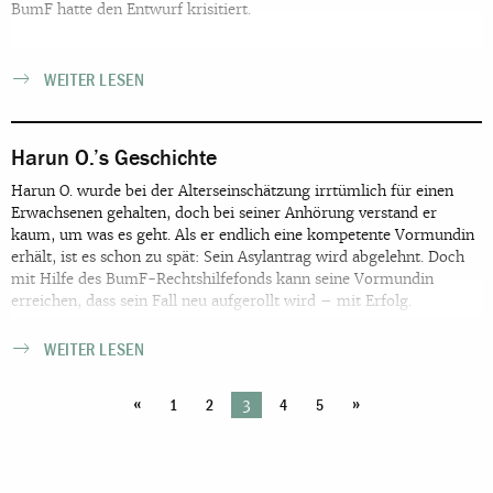
BumF hatte den Entwurf krisitiert.
WEITER LESEN
Harun O.’s Geschichte
Harun O. wurde bei der Alterseinschätzung irrtümlich für einen
Erwachsenen gehalten, doch bei seiner Anhörung verstand er
kaum, um was es geht. Als er endlich eine kompetente Vormundin
erhält, ist es schon zu spät: Sein Asylantrag wird abgelehnt. Doch
mit Hilfe des BumF-Rechtshilfefonds kann seine Vormundin
erreichen, dass sein Fall neu aufgerollt wird – mit Erfolg.
WEITER LESEN
«
»
3
1
2
4
5