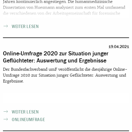
Jahren kontinuierlich angestiegen. Die humanmedizinische
Dissertation von Huesmann analysiert zum ersten Mal umfassend
die verschiedenen von der Arbeitsgemeinschaft für forensische
Altersdiagnostik (AGFAD) empfohlenen Methoden zur
medizinischen Alterseinschätzung. Livia Guiliani hat diese im
WEITER LESEN
Asylmagazin rezensiert.
19.04.2021
Online-Umfrage 2020 zur Situation junger
Geflüchteter: Auswertung und Ergebnisse
Der Bundesfachverband umF veröffentlicht die diesjährige Online-
Umfrage 2020 zur Situation junger Geflüchteter: Auswertung und
Ergebnisse.
WEITER LESEN
ONLINEUMFRAGE