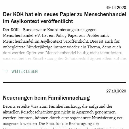
19.11.2020
Der KOK hat ein neues Papier zu Menschenhandel
im Asylkontext veröffentlicht
Der KOK - Bundesweite Koordinierungskreis gegen
Menschenhandel e.V. hat ein Policy Paper zur Problematik
Menschenhandel im Asylkontext veröffentlicht. Dies ist auch für
unbegleitete Minderjährige immer wieder ein Thema, denn auch
dort werden Opfer von Menschenhandel häufig nicht identifiziert,
sondern bei der Einschätzung der Schutzbedürftigkeit allein auf die
Minderjährigkeit abgestellt. Dies führt in der Praxis dazu, dass die
Minderjährigkeit angezweifelt wird, wenn Einreisepapiere mit
WEITER LESEN
einem anderem Geburtsdatum auftauchen. Anstatt dies als ein
mögliches Indiz für Menschenhandel anzunehmen, wird
stattdessen die Minderjährigkeit in Frage gestellt. Dazu führt der
27.10.2020
KOK aus: "In der Praxis ist die Identifizierung von Betroffenen von
Neuerungen beim Familiennachzug
Menschenhandel und Ausbeutung selbst unter günstigen
Umständen kompliziert. Den schutzsuchenden Betroffenen von
Bereits erteilte Visa zum Familiennachzug, die aufgrund der
Menschenhandel fehlt oftmals ein Verständnis des Phänomens
aktuellen Reisebeschränkungen nicht in Anspruch genommen
Menschenhandel und das Wissen hinsichtlich der
werden konnten, können durch eine sogenannte Neuvisierung neu
Unterstützungsmöglichkeiten und Rechtsansprüche, die ihnen
ausgestellt werden. Die Frist für die Beantragung der
zustehen. So wissen sie zwar meist sehr genau, dass ihnen Gewalt