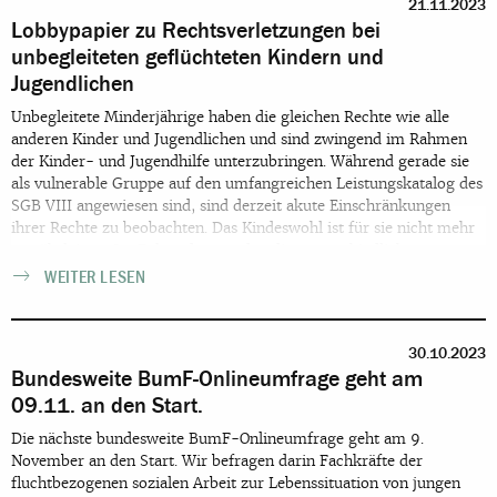
21.11.2023
Lobbypapier zu Rechtsverletzungen bei
unbegleiteten geflüchteten Kindern und
Jugendlichen
Unbegleitete Minderjährige haben die gleichen Rechte wie alle
anderen Kinder und Jugendlichen und sind zwingend im Rahmen
der Kinder- und Jugendhilfe unterzubringen. Während gerade sie
als vulnerable Gruppe auf den umfangreichen Leistungskatalog des
SGB VIII angewiesen sind, sind derzeit akute Einschränkungen
ihrer Rechte zu beobachten. Das Kindeswohl ist für sie nicht mehr
gewährleistet. Im Folgenden werden die unterschiedlichen
Rechtsverletzungen in Kürze dargestellt. Die unterzeichnenden
WEITER LESEN
Organisationen fordern die Bundesregierung, die Bundesländer und
die Kommunen dazu auf, dafür zu sorgen, dass diese und weitere
Rechtsverletzungen geflüchteter Kinder und Jugendlicher in
30.10.2023
Zukunft unterbunden werden.
Bundesweite BumF-Onlineumfrage geht am
09.11. an den Start.
Die nächste bundesweite BumF-Onlineumfrage geht am 9.
November an den Start. Wir befragen darin Fachkräfte der
fluchtbezogenen sozialen Arbeit zur Lebenssituation von jungen