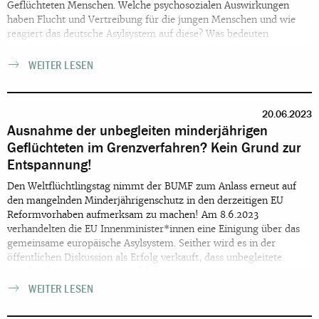
Geflüchteten Menschen. Welche psychosozialen Auswirkungen
haben Flucht und Vertreibung für die jungen Menschen und wie
reagiert das deutsche Asylsystem auf diese? Was bedeuten
zunehmende Rassismuserfahrungen, unzureichende
Versorgungsstrukturen, die derzeitigen Standardabsenkungen und
WEITER LESEN
der Jugendhilfe, fehlende Informationen über die eigenen Rechte
und migrationsrechtliche Verschärfungen für die Jugendlichen?
Was benötigen Unterstützer*innen, um für junge Geflüchtete
20.06.2023
bedarfsgerechte Unterbringungs- und Betreuungssettings bereit zu
Ausnahme der unbegleiten minderjährigen
stellen?
Geflüchteten im Grenzverfahren? Kein Grund zur
Entspannung!
Den Weltflüchtlingstag nimmt der BUMF zum Anlass erneut auf
den mangelnden Minderjährigenschutz in den derzeitigen EU
Reformvorhaben aufmerksam zu machen! Am 8.6.2023
verhandelten die EU Innenminister*innen eine Einigung über das
gemeinsame europäische Asylsystem. Seither wird es in der
öffentlichen Diskussion als Erfolg verkauft, dass unbegleitete
minderjährige vom Grenzverfahren ausgenommen sind.
WEITER LESEN