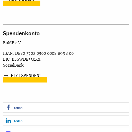
Spendenkonto
BuMF e.V.
IBAN: DE80 3702 0500 0008 8998 00
BIC: BFSWDE33XXX
SozialBank
JETZT SPENDEN!
teilen
teilen