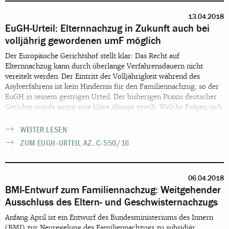
13.04.2018
EuGH-Urteil: Elternnachzug in Zukunft auch bei
volljährig gewordenen umF möglich
Der Europäische Gerichtshof stellt klar: Das Recht auf
Elternnachzug kann durch überlange Verfahrensdauern nicht
vereitelt werden. Der Eintritt der Volljährigkeit während des
Asylverfahrens ist kein Hindernis für den Familiennachzug, so der
EuGH in seinem gestrigen Urteil. Der bisherigen Praxis deutscher
Gerichte wurde somit eine klare Absage erteilt. Welche Folgen sich
daraus für die Praxis ergeben, wird der BumF auf dieser Seite
veröffentlichen.
WEITER LESEN
ZUM EUGH-URTEIL AZ. C-550/16
06.04.2018
BMI-Entwurf zum Familiennachzug: Weitgehender
Ausschluss des Eltern- und Geschwisternachzugs
Anfang April ist ein Entwurf des Bundesministeriums des Innern
(BMI) zur Neuregelung des Familiennachzugs zu subsidiär