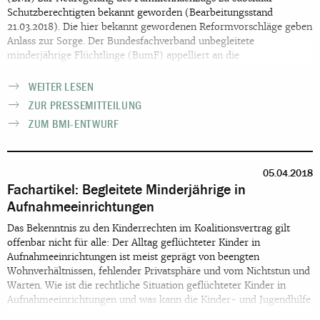
Schutzberechtigten bekannt geworden (Bearbeitungsstand
21.03.2018). Die hier bekannt gewordenen Reformvorschläge geben
Anlass zur Sorge. Der Bundesfachverband unbegleitete
minderjährige Flüchtlinge (BumF) appelliert an die
Bundesregierung, die Verpflichtungen aus der UN-
Kinderrechtskonvention einzuhalten und Kindern ein
WEITER LESEN
Zusammenleben mit ihren Eltern und Geschwistern zu
ZUR PRESSEMITTEILUNG
ermöglichen. Der derzeitige Entwurf würde das Gegenteil davon
ZUM BMI-ENTWURF
bedeuten. Kinder und Jugendliche ohne Eltern wären die großen
Verlierer.
05.04.2018
Fachartikel: Begleitete Minderjährige in
Aufnahmeeinrichtungen
Das Bekenntnis zu den Kinderrechten im Koalitionsvertrag gilt
offenbar nicht für alle: Der Alltag geflüchteter Kinder in
Aufnahmeeinrichtungen ist meist geprägt von beengten
Wohnverhältnissen, fehlender Privatsphäre und vom Nichtstun und
Warten. Wie ist die rechtliche Situation geflüchteter Kinder in
Aufnahmeeinrichtungen und was kann die Kinder- und Jugendhilfe
für sie tun?