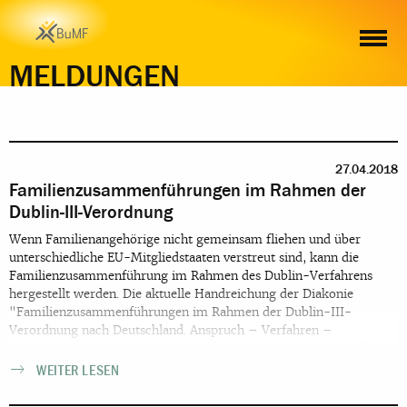
MELDUNGEN
27.04.2018
Familienzusammenführungen im Rahmen der
Dublin-III-Verordnung
Wenn Familienangehörige nicht gemeinsam fliehen und über
unterschiedliche EU-Mitgliedstaaten verstreut sind, kann die
Familienzusammenführung im Rahmen des Dublin-Verfahrens
hergestellt werden. Die aktuelle Handreichung der Diakonie
"Familienzusammenführungen im Rahmen der Dublin-III-
Verordnung nach Deutschland. Anspruch – Verfahren –
Praxistipps" richtet sich mit detaillierten Informationen an alle, die
in der Beratung und Begleitung von Flüchtlingen tätig sind.
WEITER LESEN