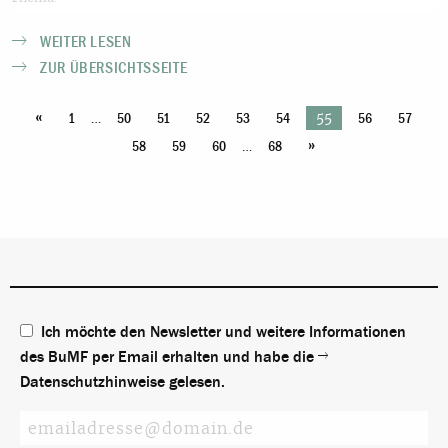
WEITER LESEN
ZUR ÜBERSICHTSSEITE
«
…
55
1
50
51
52
53
54
56
57
»
…
58
59
60
68
Ich möchte den Newsletter und weitere Informationen
des BuMF per Email erhalten und habe die
Datenschutzhinweise
gelesen.