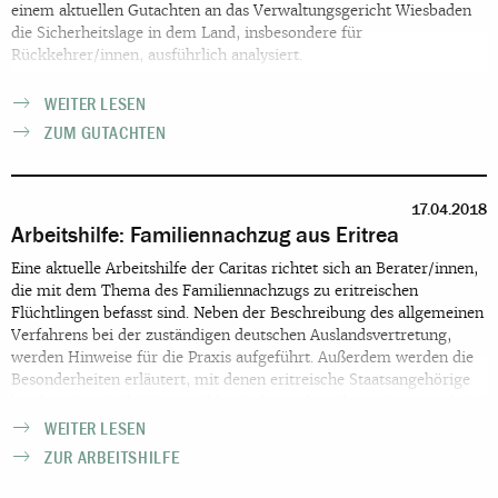
einem aktuellen Gutachten an das Verwaltungsgericht Wiesbaden
die Sicherheitslage in dem Land, insbesondere für
Rückkehrer/innen, ausführlich analysiert.
WEITER LESEN
ZUM GUTACHTEN
17.04.2018
Arbeitshilfe: Familiennachzug aus Eritrea
Eine aktuelle Arbeitshilfe der Caritas richtet sich an Berater/innen,
die mit dem Thema des Familiennachzugs zu eritreischen
Flüchtlingen befasst sind. Neben der Beschreibung des allgemeinen
Verfahrens bei der zuständigen deutschen Auslandsvertretung,
werden Hinweise für die Praxis aufgeführt. Außerdem werden die
Besonderheiten erläutert, mit denen eritreische Staatsangehörige
konfrontiert sind. Hierzu zählen insbesondere die Anforungen bei
der Beschaffung von Dokumenten zur Identitätsklärung. Die
WEITER LESEN
Arbeitshilfe geht dabei auch auf die Frage ein, inwieweit es
ZUR ARBEITSHILFE
Flüchtlingen zumutbar ist, entsprechende Dokumente oder
Nachweise vorzulegen.