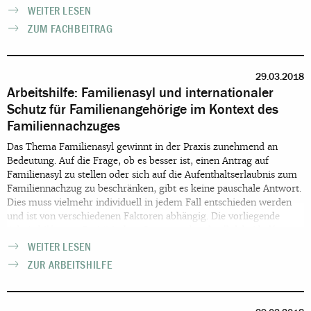
WEITER LESEN
ZUM FACHBEITRAG
29.03.2018
Arbeitshilfe: Familienasyl und internationaler
Schutz für Familienangehörige im Kontext des
Familiennachzuges
Das Thema Familienasyl gewinnt in der Praxis zunehmend an
Bedeutung. Auf die Frage, ob es besser ist, einen Antrag auf
Familienasyl zu stellen oder sich auf die Aufenthaltserlaubnis zum
Familiennachzug zu beschränken, gibt es keine pauschale Antwort.
Dies muss vielmehr individuell in jedem Fall entschieden werden
und ist von verschiedenen Faktoren abhängig. Die vorliegende
Arbeitshilfe vom Paritätischen Gesamtverband soll dabei helfen,
alle für diese wichtige Entscheidung wesentlichen Faktoren zu
WEITER LESEN
kennen und im Einzelfall richtig zu entscheiden.
ZUR ARBEITSHILFE