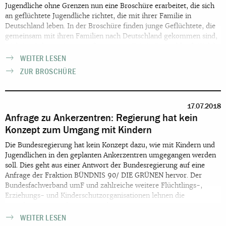
Jugendliche ohne Grenzen nun eine Broschüre erarbeitet, die sich
an geflüchtete Jugendliche richtet, die mit ihrer Familie in
Deutschland leben. In der Broschüre finden junge Geflüchtete, die
gemeinsam mit ihren Familien nach Deutschland gekommen sind,
wichtige Informationen zu ihrer ersten Zeit in Deutschland: Welche
Rechte haben Jugendliche in Deutschland und wie kann man für
WEITER LESEN
seine Rechte kämpfen? Was ist Diskriminierung und was kann man
ZUR BROSCHÜRE
dagegen tun? Welche Perspektiven und Möglichkeiten gibt es für
Schule, Ausbildung, Studium und Beruf? Wo und wie können junge
Geflüchtete und ihre Familien Unterstützung, Hilfe und Beratung
finden? Welche Perspektiven gibt es für den Aufenthalt und die
17.07.2018
Anfrage zu Ankerzentren: Regierung hat kein
Familienzusammenführung? Und was ist, wenn jemand aus der
Familie krank wird?
Konzept zum Umgang mit Kindern
Die Bundesregierung hat kein Konzept dazu, wie mit Kindern und
Jugendlichen in den geplanten Ankerzentren umgegangen werden
soll. Dies geht aus einer Antwort der Bundesregierung auf eine
Anfrage der Fraktion BÜNDNIS 90/ DIE GRÜNEN hervor. Der
Bundesfachverband umF und zahlreiche weitere Flüchtlings-,
Erziehungs- und Kinderschutzorganisationen lehnen die
Einrichtung von Ankerzentren ab.
WEITER LESEN