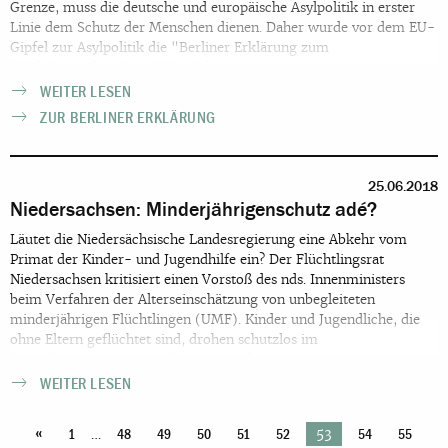
Grenze, muss die deutsche und europäische Asylpolitik in erster
Linie dem Schutz der Menschen dienen. Daher wurde vor dem EU-
Gipfel zur Asylpolitik die "Berliner Erklärung zum
Flüchtlingsschutz" veröffentlicht.
WEITER LESEN
ZUR BERLINER ERKLÄRUNG
25.06.2018
Niedersachsen: Minderjährigenschutz adé?
Läutet die Niedersächsische Landesregierung eine Abkehr vom
Primat der Kinder- und Jugendhilfe ein? Der Flüchtlingsrat
Niedersachsen kritisiert einen Vorstoß des nds. Innenministers
beim Verfahren der Alterseinschätzung von unbegleiteten
minderjährigen Flüchtlingen (UMF). Kinder und Jugendliche, die
ohne Eltern geflüchtet sind, drohen schutzlos im
Erwachsenensystem „verloren“ zu gehen.
WEITER LESEN
«
…
53
1
48
49
50
51
52
54
55