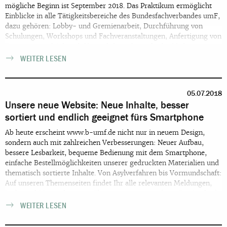
mögliche Beginn ist September 2018. Das Praktikum ermöglicht
Einblicke in alle Tätigkeitsbereiche des Bundesfachverbandes umF,
dazu gehören: Lobby- und Gremienarbeit, Durchführung von
Schulungen, Workshops und Fachveranstaltungen, Anfertigung von
Expertisen und Arbeitshilfen, telefonische und schriftliche
Einzelfallberatung, Öffentlichkeitsarbeit, Verbandsarbeit. Eine
WEITER LESEN
aktive Mitgestaltung im Rahmen des Praktikums in einzelnen
Schwerpunktbereichen ist erwünscht.
05.07.2018
Unsere neue Website: Neue Inhalte, besser
sortiert und endlich geeignet fürs Smartphone
Ab heute erscheint www.b-umf.de nicht nur in neuem Design,
sondern auch mit zahlreichen Verbesserungen: Neuer Aufbau,
bessere Lesbarkeit, bequeme Bedienung mit dem Smartphone,
einfache Bestellmöglichkeiten unserer gedruckten Materialien und
thematisch sortierte Inhalte. Von Asylverfahren bis Vormundschaft:
Auf unseren Themenseiten findet Ihr alle relevanten Meldungen,
Links und Materialien zum Thema zusammengefasst. Ein Großteil
der Inhalte wurde komplett überarbeitet. Auf der überarbeiteten
WEITER LESEN
Startseite finden Sie nun alle aktuellen Informationen auf einen
Blick. Für alle Pressevertreter/innen besteht nun die Möglichkeit,