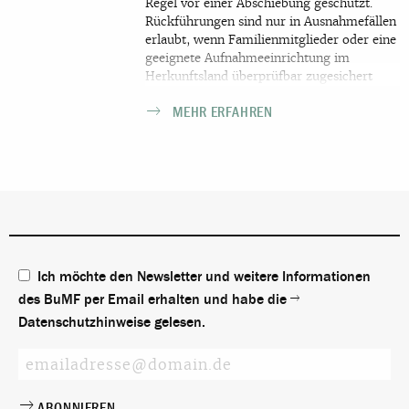
Regel vor einer Abschiebung geschützt.
Rückführungen sind nur in Ausnahmefällen
erlaubt, wenn Familienmitglieder oder eine
geeignete Aufnahmeeinrichtung im
Herkunftsland überprüfbar zugesichert
haben, dass sie den jungen Menschen in
MEHR ERFAHREN
Empfang nehmen, unterbringen und für ihn
sorgen können. Mit 18 Jahren ändert sich
die Situation grundlegend. Ist der
Asylantrag abgelehnt oder gar nicht erst
gestellt worden, muss also schon vorab
gehandelt werden: Bildung und Integration
eröffnen ebenso Wege zur
Aufenthaltssicherung wie das
Asylverfahren.
Ich möchte den Newsletter und weitere Informationen
des BuMF per Email erhalten und habe die
Datenschutzhinweise
gelesen.