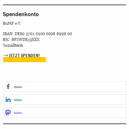
Spendenkonto
BuMF e.V.
IBAN: DE80 3702 0500 0008 8998 00
BIC: BFSWDE33XXX
SozialBank
JETZT SPENDEN!
teilen
teilen
teilen