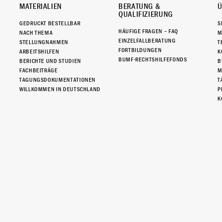
MATERIALIEN
BERATUNG &
Ü
QUALIFIZIERUNG
GEDRUCKT BESTELLBAR
S
HÄUFIGE FRAGEN – FAQ
NACH THEMA
M
EINZELFALLBERATUNG
STELLUNGNAHMEN
T
FORTBILDUNGEN
ARBEITSHILFEN
K
BUMF-RECHTSHILFEFONDS
BERICHTE UND STUDIEN
B
FACHBEITRÄGE
M
TAGUNGSDOKUMENTATIONEN
T
WILLKOMMEN IN DEUTSCHLAND
P
K