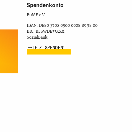
Spendenkonto
BuMF e.V.
IBAN: DE80 3702 0500 0008 8998 00
BIC: BFSWDE33XXX
SozialBank
JETZT SPENDEN!