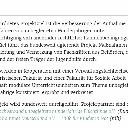
rdnetes Projektziel ist die Verbesserung der Aufnahme
fahren von unbegleiteten Minderjährigen unter
ichtigung sich ändernder rechtlicher Rahmenbedingunge
Ziel führt das bundesweit agierende Projekt Maßnahmen
zierung und Vernetzung von Fachkräften aus Behörden, 
und der freien Träger der Jugendhilfe durch.
erden in Kooperation mit einer Verwaltungsfachhochsc
uristischen Fakultät und einer Fakultät für Soziale Arbeit
aft modulare Unterrichtseinheiten zum Thema unbeglei
ährige konzipiert, erprobt und verbreitet.
jekt wird bundesweit durchgeführt. Projektpartner sind 
(Bu
achverband unbegleitete minderjährige Flüchtlinge e.V.
(tdh)
.
s hommes Deutschland e.V. – Hilfe für Kinder in Not