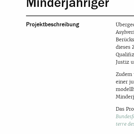
Minderjähriger
Projektbeschreibung
Übergeo
Asylver
Berücks
dieses 
Qualifi
Justiz 
Zudem w
einer j
modellh
Minderj
Das Pro
Bundesf
terre de