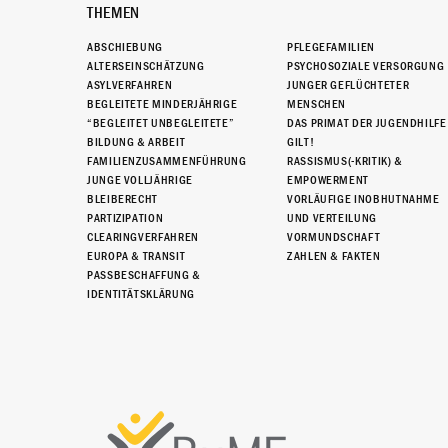
THEMEN
ABSCHIEBUNG
PFLEGEFAMILIEN
ALTERSEINSCHÄTZUNG
PSYCHOSOZIALE VERSORGUNG
ASYLVERFAHREN
JUNGER GEFLÜCHTETER
BEGLEITETE MINDERJÄHRIGE
MENSCHEN
“BEGLEITET UNBEGLEITETE”
DAS PRIMAT DER JUGENDHILFE
BILDUNG & ARBEIT
GILT!
FAMILIENZUSAMMENFÜHRUNG
RASSISMUS(-KRITIK) &
JUNGE VOLLJÄHRIGE
EMPOWERMENT
BLEIBERECHT
VORLÄUFIGE INOBHUTNAHME
PARTIZIPATION
UND VERTEILUNG
CLEARINGVERFAHREN
VORMUNDSCHAFT
EUROPA & TRANSIT
ZAHLEN & FAKTEN
PASSBESCHAFFUNG &
IDENTITÄTSKLÄRUNG