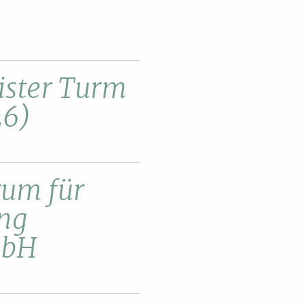
ister Turm
26)
rum für
ng
mbH