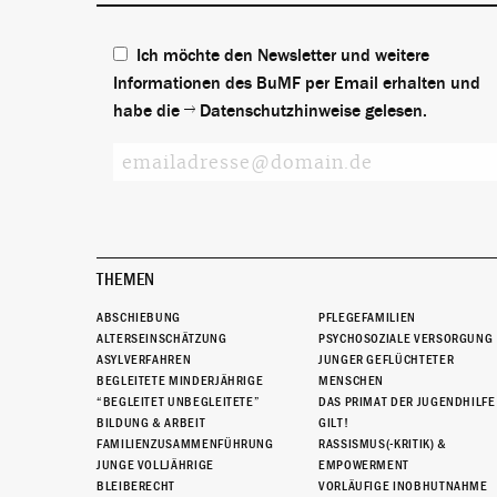
Ich möchte den Newsletter und weitere
Informationen des BuMF per Email erhalten und
habe die
Datenschutzhinweise
gelesen.
THEMEN
ABSCHIEBUNG
PFLEGEFAMILIEN
ALTERSEINSCHÄTZUNG
PSYCHOSOZIALE VERSORGUNG
ASYLVERFAHREN
JUNGER GEFLÜCHTETER
BEGLEITETE MINDERJÄHRIGE
MENSCHEN
“BEGLEITET UNBEGLEITETE”
DAS PRIMAT DER JUGENDHILFE
BILDUNG & ARBEIT
GILT!
FAMILIENZUSAMMENFÜHRUNG
RASSISMUS(-KRITIK) &
JUNGE VOLLJÄHRIGE
EMPOWERMENT
BLEIBERECHT
VORLÄUFIGE INOBHUTNAHME