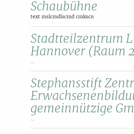
Schaubühne
text mslcmdlscmd cmkscn
Stadtteilzentrum L
Hannover (Raum 
...
Stephansstift Zent
Erwachsenenbildu
gemeinnützige G
...