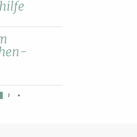
hilfe
im
chen-
»
7