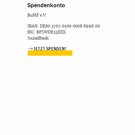
Spendenkonto
BuMF e.V.
IBAN: DE80 3702 0500 0008 8998 00
BIC: BFSWDE33XXX
SozialBank
JETZT SPENDEN!