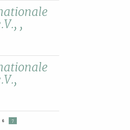
rnationale
V., ,
rnationale
.V.,
7
6