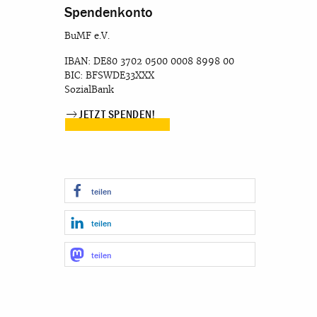
Spendenkonto
BuMF e.V.
IBAN: DE80 3702 0500 0008 8998 00
BIC: BFSWDE33XXX
SozialBank
JETZT SPENDEN!
teilen
teilen
teilen