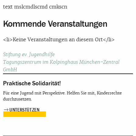
text mslcmdlscmd cmkscn
Kommende Veranstaltungen
<li>Keine Veranstaltungen an diesem Ort</li>
Beitragsnavigation
Stiftung ev. Jugendhilfe
Tagungszentrum im Kolpinghaus München-Zentral
GmbH
Praktische Solidarität!
Für eine Jugend mit Perspektive. Helfen Sie mit, Kinderrechte
durchzusetzen.
UNTERSTÜTZEN