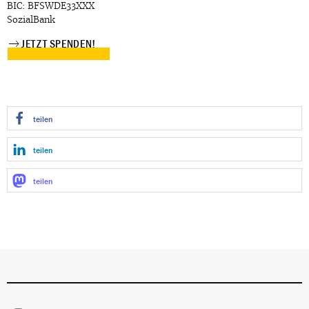
BIC: BFSWDE33XXX
SozialBank
JETZT SPENDEN!
teilen
teilen
teilen