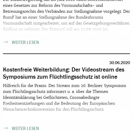
eines Gesetzes zur Reform des Vormundschafts- und
Betreuungsrechts den Verbänden zur Stellungnahme vorgelegt. Der
BumF hat an einer Stellungnahme des Bundesforums
Vormundschaft mitgearbeitet, um auf das Gesetzgebungsverfahren
Einfluss zu nehmen. Der Entwurf soll am 23.09.2020 im
Bundeskabinett vorgestellt werden. Die Reform soll im Frühjahr
2021 in Kraft treten.
WEITER LESEN
30.06.2020
Kostenfreie Weiterbildung: Der Videostream des
Symposiums zum Flüchtlingsschutz ist online
Hilfreich für die Praxis: Der Stream zum 20. Berliner Symposium
zum Flüchtlingsschutz informiert u. a. über die Themen
Identitätsklärung bei Geflüchteten, Coronabedingte
Freiheitsentziehungen und die Bedeutung der Europäischen
Menschenrechtskonvention für den Flüchtlingsschutz.
WEITER LESEN