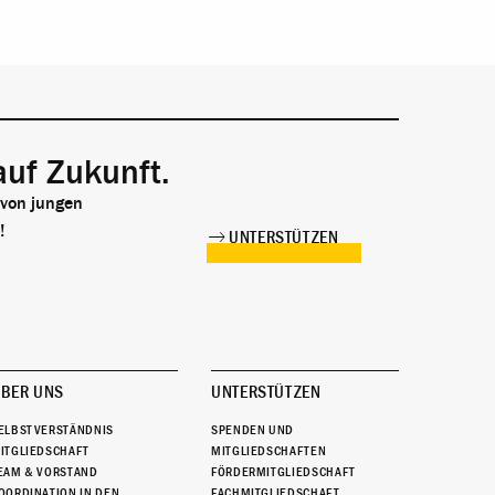
auf Zukunft.
 von jungen
!
UNTERSTÜTZEN
BER UNS
UNTERSTÜTZEN
ELBSTVERSTÄNDNIS
SPENDEN UND
ITGLIEDSCHAFT
MITGLIEDSCHAFTEN
EAM & VORSTAND
FÖRDERMITGLIEDSCHAFT
OORDINATION IN DEN
FACHMITGLIEDSCHAFT