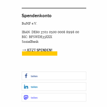
Spendenkonto
BuMF e.V.
IBAN: DE80 3702 0500 0008 8998 00
BIC: BFSWDE33XXX
SozialBank
JETZT SPENDEN!
teilen
teilen
teilen