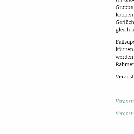
Gruppe 
können 
Geflüch
gleich 
Fallsup
können 
werden 
Rahmen
Veranst
Veransta
Veransta