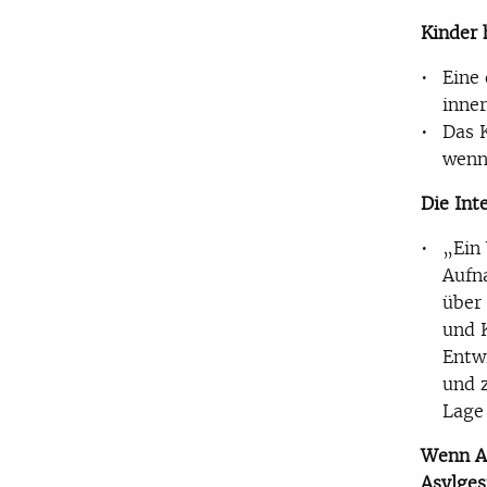
Kinder 
Eine 
inner
Das 
wenn
Die Int
„Ein 
Aufn
über
und 
Entw
und 
Lage 
Wenn Al
Asylges