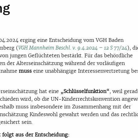
ng
04.2024 erging eine Entscheidung vom VGH Baden
mberg (
), di
VGH Mannheim Beschl. v. 9.4.2024 – 12 S 77/24
von jungen Geflüchteten bestärkt. Für das behördliche
en der Alterseinschätzung während der vorläufigen
tnahme
muss
eine unabhängige Interessenvertretung bes
.
erseinschätzung hat eine
„Schlüsselfunktion“
, weil gera
schieden wird, ob die UN-Kinderrechtskonvention ange
Deshalb muss insbesondere im Zusammenhang mit der
inschätzung Kindeswohl gewahrt werden und das rechtli
esichert sein.
 folgt aus der Entscheidung: