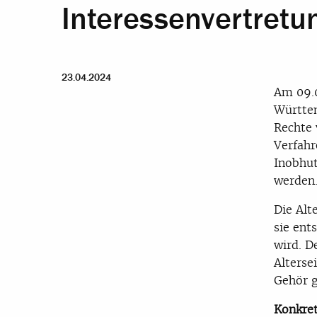
Interessenvertretu
23.04.2024
Am 09.
Württe
Rechte 
Verfahr
Inobhu
werden
Die Alt
sie ent
wird. 
Alterse
Gehör g
Konkret