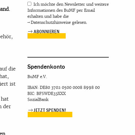
Ich möchte den Newsletter und weitere
and.
Informationen des BuMF per Email
erhalten und habe die
Datenschutzhinweise
gelesen.
Gehör,
Spendenkonto
auf die
hat,
BuMF e.V.
ert ist
IBAN: DE80 3702 0500 0008 8998 00
BIC: BFSWDE33XXX
 hat
SozialBank
n der
JETZT SPENDEN!
en.