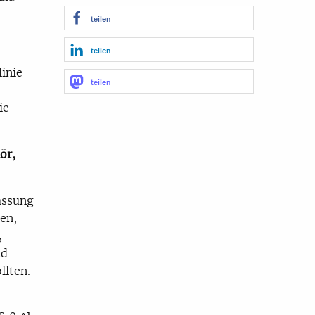
teilen
teilen
inie
teilen
ie
ör,
assung
en,
,
nd
llten.