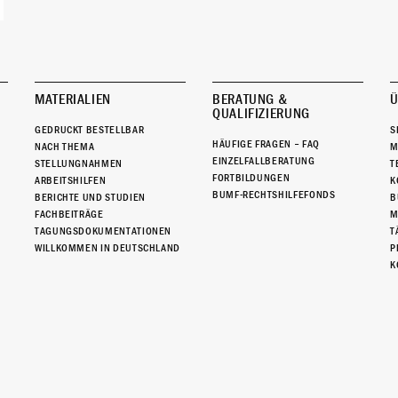
MATERIALIEN
BERATUNG &
Ü
QUALIFIZIERUNG
GEDRUCKT BESTELLBAR
S
HÄUFIGE FRAGEN – FAQ
NACH THEMA
M
EINZELFALLBERATUNG
STELLUNGNAHMEN
T
FORTBILDUNGEN
ARBEITSHILFEN
K
BUMF-RECHTSHILFEFONDS
BERICHTE UND STUDIEN
B
FACHBEITRÄGE
M
TAGUNGSDOKUMENTATIONEN
T
WILLKOMMEN IN DEUTSCHLAND
P
K