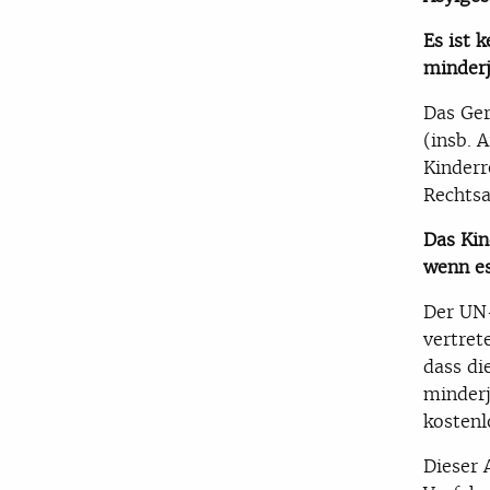
Es ist 
minderj
Das Ger
(insb. 
Kinderr
Rechtsa
Das Kin
wenn es
Der UN-
vertret
dass di
minderj
kostenl
Dieser 