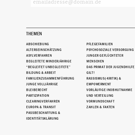
THEMEN
ABSCHIEBUNG
PFLEGEFAMILIEN
ALTERSEINSCHÄTZUNG
PSYCHOSOZIALE VERSORGUNG
ASYLVERFAHREN
JUNGER GEFLÜCHTETER
BEGLEITETE MINDERJÄHRIGE
MENSCHEN
“BEGLEITET UNBEGLEITETE”
DAS PRIMAT DER JUGENDHILFE
BILDUNG & ARBEIT
GILT!
FAMILIENZUSAMMENFÜHRUNG
RASSISMUS(-KRITIK) &
JUNGE VOLLJÄHRIGE
EMPOWERMENT
BLEIBERECHT
VORLÄUFIGE INOBHUTNAHME
PARTIZIPATION
UND VERTEILUNG
CLEARINGVERFAHREN
VORMUNDSCHAFT
EUROPA & TRANSIT
ZAHLEN & FAKTEN
PASSBESCHAFFUNG &
IDENTITÄTSKLÄRUNG