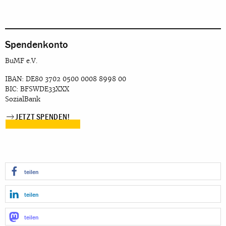
Spendenkonto
BuMF e.V.
IBAN: DE80 3702 0500 0008 8998 00
BIC: BFSWDE33XXX
SozialBank
JETZT SPENDEN!
teilen
teilen
teilen