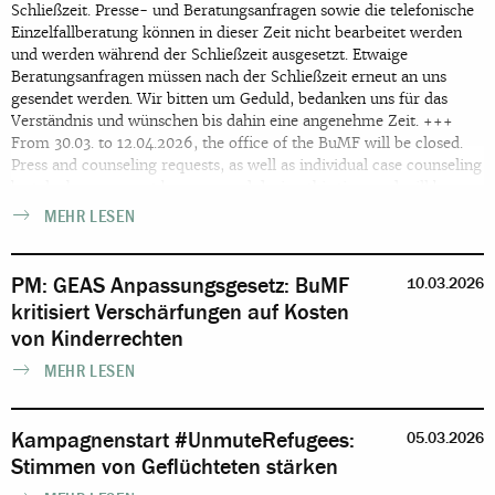
Schließzeit. Presse- und Beratungsanfragen sowie die telefonische
Einzelfallberatung können in dieser Zeit nicht bearbeitet werden
und werden während der Schließzeit ausgesetzt. Etwaige
Beratungsanfragen müssen nach der Schließzeit erneut an uns
gesendet werden. Wir bitten um Geduld, bedanken uns für das
Verständnis und wünschen bis dahin eine angenehme Zeit. +++
From 30.03. to 12.04.2026, the office of the BuMF will be closed.
Press and counseling requests, as well as individual case counseling
by telephone, cannot be processed during this time and will be
suspended during the closure period. Any counselling requests will
MEHR LESEN
need to be sent to us again after the break. We kindly ask for your
patience, thank you for your understanding and wish you a
pleasant time until then.
PM: GEAS Anpassungsgesetz: BuMF
10.03.2026
kritisiert Verschärfungen auf Kosten
von Kinderrechten
MEHR LESEN
Kampagnenstart #UnmuteRefugees:
05.03.2026
Stimmen von Geflüchteten stärken