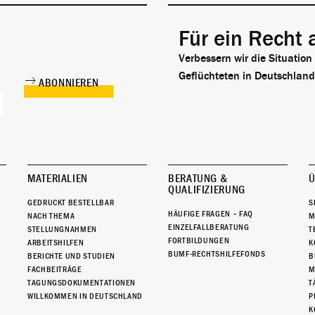
Für ein Recht 
Verbessern wir die Situation
Geflüchteten in Deutschland
MATERIALIEN
BERATUNG &
Ü
QUALIFIZIERUNG
GEDRUCKT BESTELLBAR
S
HÄUFIGE FRAGEN – FAQ
NACH THEMA
M
EINZELFALLBERATUNG
STELLUNGNAHMEN
T
FORTBILDUNGEN
ARBEITSHILFEN
K
BUMF-RECHTSHILFEFONDS
BERICHTE UND STUDIEN
B
FACHBEITRÄGE
M
TAGUNGSDOKUMENTATIONEN
T
WILLKOMMEN IN DEUTSCHLAND
P
K