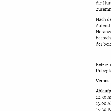
die Hür
Zusamm
Nach de
Aufenth
Heranw
betrach
der bei
Referen
Unbegle
Verans
Ablaufp
12:30 
13:00 A
14:30 P