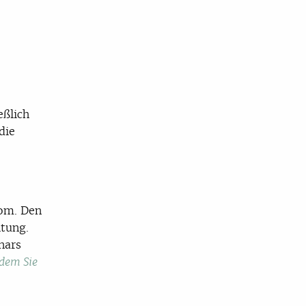
eßlich
die
oom. Den
ltung.
nars
dem Sie