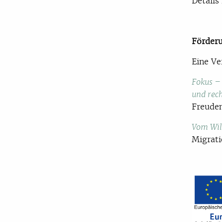
Details
Förder
Eine Ve
Fokus – 
und rech
Freuden
Vom Wi
Migrati