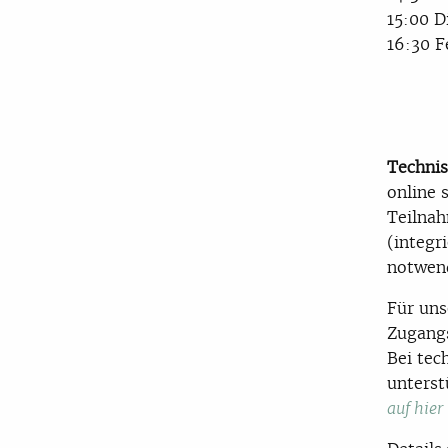
15:00 D
16:30 F
Techni
online 
Teilnah
(integr
notwend
Für uns
Zugangs
Bei tec
unterst
auf hier