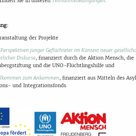
 finden Sie in unseren
.
Teilnahmebedingungen
ung:
ranstaltung der Projekte
Perspektiven junger Geflüchteter im Kontext neuer gesellscha
, finanziert durch die Aktion Mensch, die
tlicher Diskurse
bergstiftung und die UNO-Flüchtlingshilfe
und
, finanziert aus Mitteln des Asy
llkommen zum Ankommen
ons- und Integrationsfonds.