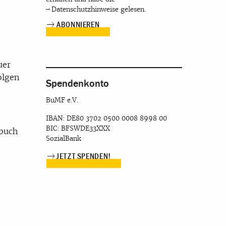
Datenschutzhinweise
gelesen.
uer
olgen
Spendenkonto
BuMF e.V.
IBAN: DE80 3702 0500 0008 8998 00
BIC: BFSWDE33XXX
hbuch
SozialBank
JETZT SPENDEN!