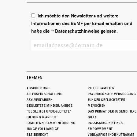
Ich möchte den Newsletter und weitere
Informationen des BuMF per Email erhalten und
habe die
Datenschutzhinweise
gelesen.
THEMEN
ABSCHIEBUNG
PFLEGEFAMILIEN
ALTERSEINSCHÄTZUNG
PSYCHOSOZIALE VERSORGUNG
ASYLVERFAHREN
JUNGER GEFLÜCHTETER
BEGLEITETE MINDERJÄHRIGE
MENSCHEN
“BEGLEITET UNBEGLEITETE”
DAS PRIMAT DER JUGENDHILFE
BILDUNG & ARBEIT
GILT!
FAMILIENZUSAMMENFÜHRUNG
RASSISMUS(-KRITIK) &
JUNGE VOLLJÄHRIGE
EMPOWERMENT
BLEIBERECHT
VORLÄUFIGE INOBHUTNAHME