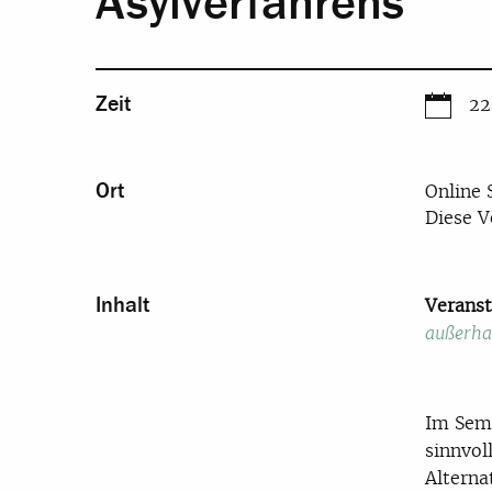
Asylverfahrens”
Zeit
22
Ort
Online 
Diese V
Inhalt
Veranst
außerha
Im Semi
sinnvol
Alterna