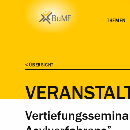
ZEIT
ORT
INHALT
ANMELDUNG
THEMEN
< ÜBERSICHT
VERANSTAL
Vertiefungssemina