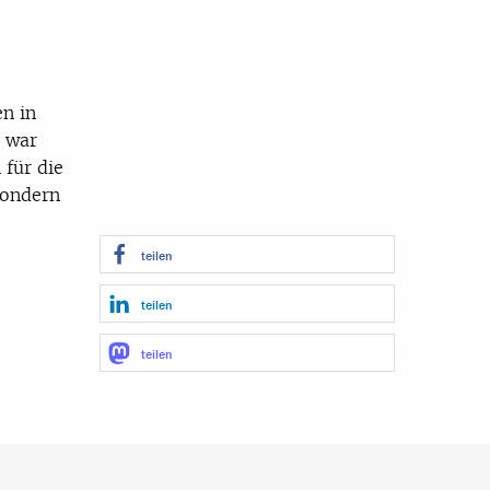
n in
g war
 für die
sondern
teilen
teilen
teilen