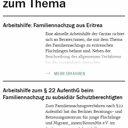
zum Thema
Arbeitshilfe: Familiennachzug aus Eritrea
Eine aktuelle Arbeitshilfe der Caritas richtet
sich an Berater/innen, die mit dem Thema
des Familiennachzugs zu eritreischen
Flüchtlingen befasst sind. Neben der
Beschreibung des allgemeinen Verfahrens
bei der zuständigen deutschen
Auslandsvertretung, werden Hinweise für
MEHR ERFAHREN
die Praxis aufgeführt. Außerdem werden
die Besonderheiten erläutert, mit denen
eritreische Staatsangehörige konfrontiert
Arbeitshilfe zum § 22 AufenthG beim
sind. Hierzu zählen insbesondere die
Familiennachzug zu subsidiär Schutzberechtigten
Anforungen bei der Beschaffung von
Dokumenten zur Identitätsklärung. Die
Zum Familiennachzugsverfahren nach §22
Arbeitshilfe geht dabei auch auf die Frage
AufenthG hat das Berliner Beratungs- und
ein, inwieweit es Flüchtlingen zumutbar ist,
Betreuungszentrum für junge Flüchtlinge
entsprechende Dokumente oder Nachweise
und Migrant_innen/KommMit e.V. im
vorzulegen.