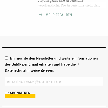
Asylmagazin eine Arbeitshilfe
veröffentlicht. Die Arbeitshilfe stellt dar,
wie das Verfahren der
MEHR ERFAHREN
Familienzusammenführung in derartigen
Fällen abläuft und was im Fall der
Ablehnung eines Visumsantrags getan
werden kann. Ergänzt wird die Darstellung
durch erste Praxiserfahrungen sowie durch
ein Beispielschreiben, in dem mögliche
Argumente für einen Antrag auf
Familiennachzug zusammengetragen
wurden.
Ich möchte den Newsletter und weitere Informationen
des BuMF per Email erhalten und habe die
Datenschutzhinweise
gelesen.