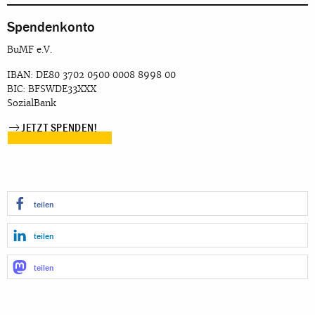
Spendenkonto
BuMF e.V.
IBAN: DE80 3702 0500 0008 8998 00
BIC: BFSWDE33XXX
SozialBank
JETZT SPENDEN!
teilen
teilen
teilen