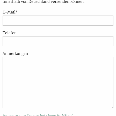
innerhalb von Deuschland versenden können.
E-Mail*
Telefon
Bitte lasse dieses Feld leer.
Bitte lasse dieses Feld leer.
Anmerkungen
Hinweise zum Datenschutz beim BuMF e.V.