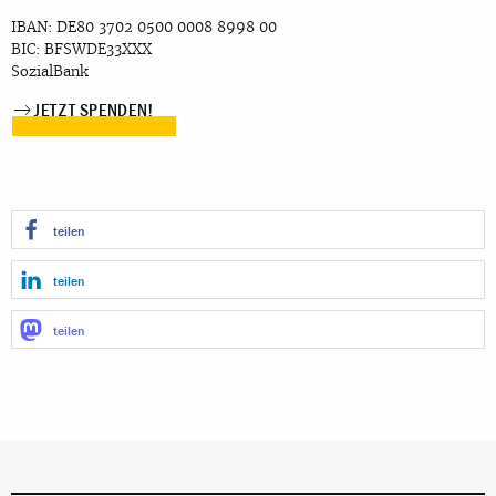
IBAN: DE80 3702 0500 0008 8998 00
BIC: BFSWDE33XXX
SozialBank
JETZT SPENDEN!
teilen
teilen
teilen